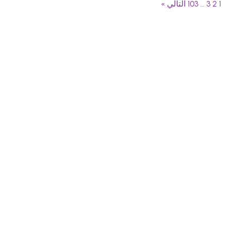
1
2
3
…
103
التالي »