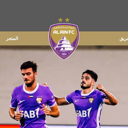
فريق
المتجر
و