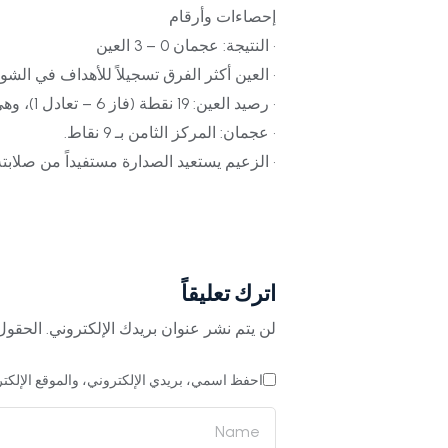
إحصاءات وأرقام
• النتيجة: عجمان 0 – 3 العين
• العين أكثر الفرق تسجيلاً للأهداف في الشوط الأو
• رصيد العين: 19 نقطة (فاز 6 – تعادل 1)، وهي أعلى حصيلة له بعد أول 7 جولات منذ موسم 2016–2017.
• عجمان: المركز الثامن بـ 9 نقاط.
• الزعيم يستعيد الصدارة مستفيداً من صلاب
اترك تعليقاً
لن يتم نشر عنوان بريدك الإلكتروني.
الحقول 
احفظ اسمي، بريدي الإلكتروني، والموقع الإلكتر