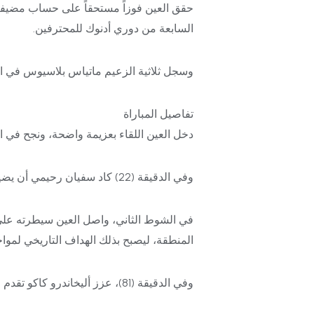
حقق العين فوزاً مستحقاً على حساب مضيفه 
السابعة من دوري أدنوك للمحترفين.
وسجل ثلاثية الزعيم ماتياس بلاسيوس في الدقيقة (10)، ولابا كودجو من ركلة جزاء في الدقيقة (60)، قبل أن يختتم أليخاندرو كاكو ال
تفاصيل المباراة
دخل العين اللقاء بعزيمة واضحة، ونجح في ا
وفي الدقيقة (22) كاد سفيان رحيمي أن يضيف الهدف الثاني من ركلة حرة مباشرة مرت بجوار القائم.
في الشوط الثاني، واصل العين سيطرته على م
المنطقة، ليصبح بذلك الهداف التاريخي لمواجهات
وفي الدقيقة (81)، عزز أليخاندرو كاكو تقدم الزعيم بتسديدة قوية من داخل المنطقة، مؤكداً فوز العين بثلاثية نظيفة.