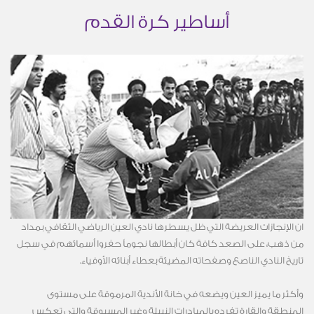
أساطير كرة القدم
ان الإنجازات العريضة التي ظل يسطرها نادي العين الرياضي الثقافي بمداد
من ذهب، على الصعد كافة كان أبطالها نجوماً حفروا أسمائهم في سجل
تاريخ النادي الناصع وصفحاته المضيئة بعطاء أبنائه الأوفياء.
وأكثر ما يميز العين ويضعه في خانة الأندية المرموقة على مستوى
المنطقة والقارة تفرده بالمبادرات النبيلة وغير المسبوقة والتي تعكس