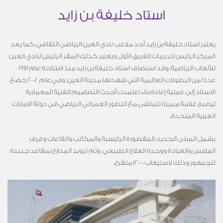
استاد خليفة بن زايد
يعتبر استاد خليفة بن زايد أحد ملاعب نادي العين الرياضي الثقافي، كما يعد
المركز الرئيس لتدريبات الفريق الأول ويعتبر كذلك المقر الرئيس لنادي العين
للألعاب الرياضية، وقد استضاف استاد خليفة بن زايد منذ افتتاحه عام 1971
عددا من البطولات العالمية التي شهدتها مدينة العين. وفي عام 2002 خضع
الاستاد إلى عملية إعادة بناء اعتمدت أحدث التصاميم الفنية المعمارية
ليصبح علامة مميزة تتماشى مع التطور العمراني الرياضي في دولة الامارات
العربية المتحدة.
يشمل المبنى الجديد: المقصورة الرئيسية والمكاتب والقاعات وغرف
الملابس والعيادة ووحدة العلاج الطبيعي. وتم تزويد المدارج بمقاعد جديدة
للجمهور وذلك لاستيعاب 12000 متفرج.