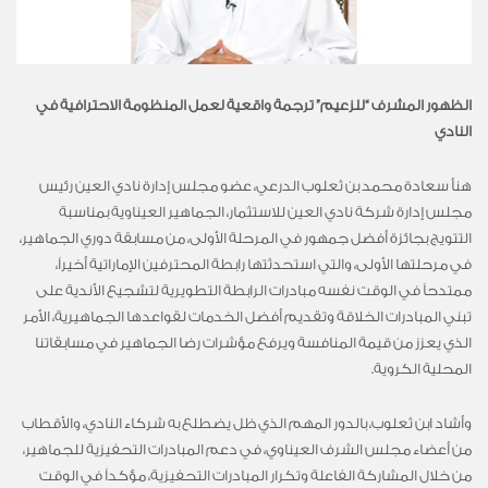
الظهور المشرف “للزعيم” ترجمة واقعية لعمل المنظومة الاحترافية في
النادي
هنأ سعادة محمد بن ثعلوب الدرعي، عضو مجلس إدارة نادي العين رئيس
مجلس إدارة شركة نادي العين للاستثمار، الجماهير العيناوية بمناسبة
التتويج بجائزة أفضل جمهور في المرحلة الأولى، من مسابقة دوري الجماهير،
في مرحلتها الأولى، والتي استحدثتها رابطة المحترفين الإماراتية أخيراً،
ممتدحاً في الوقت نفسه مبادرات الرابطة التطويرية لتشجيع الأندية على
تبني المبادرات الخلاقة وتقديم أفضل الخدمات لقواعدها الجماهيرية، الأمر
الذي يعزز من قيمة المنافسة ويرفع مؤشرات رضا الجماهير في مسابقاتنا
المحلية الكروية.
وأشاد ابن ثعلوب، بالدور المهم الذي ظل يضطلع به شركاء النادي، والأقطاب
من أعضاء مجلس الشرف العيناوي، في دعم المبادرات التحفيزية للجماهير،
من خلال المشاركة الفاعلة وتكرار المبادرات التحفيزية، مؤكداً في الوقت