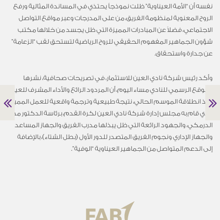
نفسه أن “الأمة العيناوية” ظلت نموذجاً يحتذي في المساندة المثالية ورفع
الروح المعنوية لمنظومة الفريق، من على المدرجات وعبر مواقع التواصل
الاجتماعي، فضلاً عن المبادرات المميزة التي ظل يجسد من خلالها مكتب
شؤون الجماهير المفهوم الحقيقي للروح الرياضية لتستحق لقب “الزعامة”
عن جدارة واستحقاق.
وأكد رئيس شركة نادي العين للاستثمار، في تصريحات صحافية، نشرها
الموقع الرسمي للنادي مساء اليوم، أن المردود الرائع والأداء المشرف للعين
منذ انطلاقة الموسم الحالي، نتيجة طبيعية وترجمة واقعية للعمل المميز
الذي قام به مجلس إدارة شركة نادي العين لكرة القدم، برئاسة الدكتور مطر
الدرمكي، والجهود الرائعة التي ظل يبذلها مدرب الفريق والجهاز المساعد
والجهاز الإداري ونجوم الفريق المتصدر للدور الأول (بطل الشتاء)، بالإضافة
إلى الدعم المتواصل من الجماهير العيناوية “الوفية”.