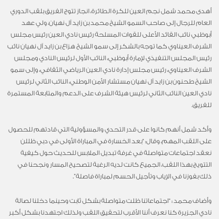
أهدى محمد شمل نجم العين للكرة الطائرة، انجاز تتوج الفريق بلقب الدوري
العام للرجال إلى صاحب السمو الشيخ محمد بن زايد آل نهيان، ولي عهد
أبوظبي نائب القائد الأعلى للقوات المسلحة رئيس نادي العين رئيس مجلس
الشرف العيناوي كما توجه بالشكر إلى سمو الشيخ هزاع بن زايد آل نهيان نائب
رئيس المجلس التنفيذي لإمارة أبوظبي، النائب الأول لرئيس النادي ومجلس
الشرف العيناوي، رئيس مجلس إدارة نادي العين الرياضي الثقافي، وإلى سمو
الشيخ طحنون بن زايد آل نهيان مستشار الأمن الوطني، النائب الثاني لرئيس
نادي العين النائب الثاني لرئيس هيئة الشرف على الدعم والمتابعة المستمرة
للفريق.
وأكد شمل أنهم كانوا على قدر التحدي والمسؤولية التي قادتهم للحصول
على اللقب المهم، وقال: “بعد الخسارة في المباراة الأولى في دبي ظللن
نعقد اجتماعات متواصلة في غرفة تبديل الملابس للحديث حول كيفية
التتويج بهذا اللقب، الجميع كانت لديه الرغبة لتصحيح المسار ونجحنا في
ذلك بفوزنا في الإياب وتأجيل الحسم لمباراة فاصلة”.
وأضاف محمد : “اجتماعاتنا ظلت متواصلة بشكل ثابت وحينما دخلنا لصالة
نادي الجزيرة كنا نعرف أننا الأقرب لتحقيق اللقب ولذلك اجتهدنا بشكل أكبر