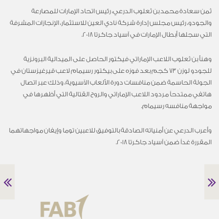
ثمن سعادة محمد بن ثعلوب الدرعي، رئيس اتحاد الإمارات للمصارعة
والجودو، رئيس مجلس إدارة شركة نادي العين للاستثمار، الإنجازات المشرفة
التي سجلها أبطال الإمارات في آسياد جاكرتا 2018.
وهنأ بن ثعلوب اللاعب الإماراتي فيكتور الحاصل على الميدالية البرونزية
للجودو لوزن 73 كجم بعد فوزه على بيكتور رسيمام لاعب قيرغيزستان في
الجولة الحاسمة ضمن منافسات دورة الألعاب الآسيوية، وذلك عبر اتصال
هاتفي ممتدحاً مردود اللاعب الإماراتي والروح القتالية التي أظهرها في
مواجهة منافسه رسيمام.
وأعرب الدرعي عن أمنياته الصادقة بالتوفيق للاعبين توما وإيفان مواجهاتهما
المقررة غداً ضمن آسياد جاكرتا 2018.