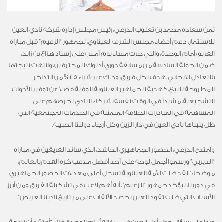
ثمن سعادة محمد بن ثعلوب الدرعي، رئيس مجلس إدارة شركة نادي العين
للاستثمار، دعم أعضاء مجلس الشرف العيناوي، لجمهور “الزعيم” قبل مباراة
الفريق أمام الوحدة، والتي جرت مساء يوم أمس على إستاد هزاع بن زايد،
ضمن الجولة السادسة من مسابقة دوري أدنوك للمحترفين، وانتهت نتيجتها
بالتعادل الايجابي بهدف لكل فريق، وذلك عبر شراء 25% من التذاكر
المطروحة للبيع، كهدية للجماهير العيناوية الوفية فضلاً عن توفير الأدوات
التشجيعية، مشيداً في الوقت نفسه بشركاء النادي لحرصهم على
المساهمة في المبادرات الخلاقة المتمثلة في الخدمات المجتمعية التي
ظل يتبناها نادي العين في دار الزين وكل أرجاء دولتنا الحبيبة.
وامتدح الدرعي، الحضور الجماهيري الحاشد، الذي ساند الفريقين في مباراة
“الديربي” ورسموا أجمل لوحة على أحد أفضل ملاعب كرة القدم بالعالم،
موضحاً: ” لقد ظلت الأمة العيناوية تسجل أعلى معدلات الحضور الجماهيري
في دورينا، ليؤكد جمهور “الزعيم”، أنه أهم لاعب في تشكيلة الفريق ومن أبرز
الأسباب التي ظلت تقود العين لحصد الألقاب على مر تاريخ نادينا العريض”.
ورداً على سؤال حول أداء العين في مباراته أمام الوحدة، قال: “أعتقد أن نتيجة