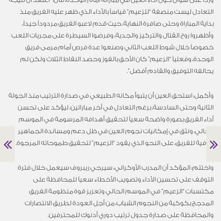
التعادل ليست منصفة “للزعيم” قياساً بالأداء الذي ظهر عليه الفريق منذ
بداية المباراة وحتى صافرة النهاية، حيث قدم لاعبو الفريق مردوداً جيداً،
وأظهروا روح القتال والتركيز والجدية، وفرضوا السيطرة على مجريات اللعب
خصوصاً خلال شوط اللعب الثاني وصنعوا عدة فرص أمام مرمى فريق
الوحدة، وفعلياً “الزعيم” كان الأحق بالفوز وحصد النقاط الثلاث ولكن لم
يحالفه التوفيق والقادم أفضل”.
وأكمل: استحق العين أن يتبوأ مكانه الطبيعي في صدارة الترتيب منذ الجولة
الثانية وحتى السادسة، برغم التعادل في أخر مباراتين، ليؤكد على تحسن
أداء الفريق بصورة واضحة سعياً لتحقيق أهدافه المرسومة في الموسم
الحالي، ونثق في إمكانيات نجوم العين في ظل دعم ومساندة الجماهير
الوفية للفريق، على النحو الذي يقود “الزعيم” لتحقيق طموحاته المرجوة.
واختتم: المؤكد أن المدرب الأوكراني، سيرجي ريبروف سيعمل خلال فترة
التوقف على تحسين الأداء وتصويب الأخطاء سعياً للمحافظة على
مكتسبات “الزعيم” في الموسم الحالي وتعزيز قوة منظومة الفريق
المدجج بكوكبة من النجوم الشباب، من أجل العودة لطريق الانتصارات
والمحافظة على صدارة جدول ترتيب دوري أدنوك للمحترفين.