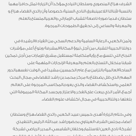
الشرف،
هزاع
المنصوري
وسلطان
النيادي،
مؤكداً
أن
الزيارة
تمثل
حافزاً
مهماً
بالنسبة
لأبنائنا
اللاعبين
بفرق
النادي
السنية،
خصوصاً
وأن
رائدي
الفضاء
هزاع
و
سلطان
،
قدما
صورة
ناصعة
للشباب
الإماراتي
والعربي
المتسلح
بالعلم
والمعرفة
والساعي
إلى
تحقيق
الطموحات المرجوة
.
وثمن
الكعبي،
الرعاية
السامية
والدعم
السخي
من
القيادة
الرشيدة
في
دولتنا
الحبيبة
للشباب
من
أجل
تبوؤ
المكانة
المشرفة
وبلوغ
أعلى
مؤشرات
النجاح
التي
تتسق
مع
رؤية
متكاملة
لمستقبل
مشرق
للإمارات
من
أجل
تمكين
شبابنا
من
خلال
التسلح
بالعلم
والمعرفة
الإنجازات الملهمة
على
الساحة
العالمية
بالتزامن
مع
عام
الخمسين،
مشيداً
في
الوقت
نفسه
بالدور
المهم
الذي
ظل
يضطلع
به
مركز
محمد
بن
راشد
للفضاء
في
مجال
البحث
العلمي
واستكشاف
الفضاء
والذي
يعود
بالمكاسب
المرجوة
على
العالم
أجمع،
الأمر
الذي
يبعث
على
الفخر
والاعتزاز
ويجسد
المكانة
المرموقة
التي
بلغتها
دولتنا
الحبيبة
في
مجال
اكتشاف
علوم
الفضاء
.
وفي
ختام
الزيارة
أهدى
خميس
عبيد
الكعبي
رائدي
الفضاء
هزاع وسلطان
أعضاء
مجلس
الشرف
العيناوي،
بحضور
راشد
عبدالله
،
الرئيس
التنفيذي
لشركة
نادي
العين
للاستثمار،
وخلفان
الشامسي،
المدير
الرياضي
لشركة