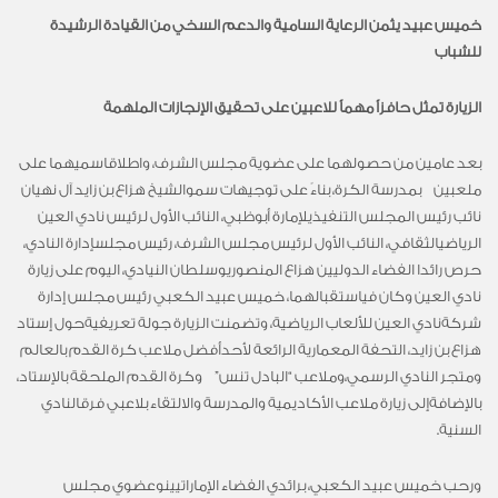
خميس عبيد يثمن الرعاية السامية والدعم السخي من القيادة الرشيدة
للشباب
الزيارة تمثل حافزاً مهماً للاعبين على تحقيق الإنجازات الملهمة
بعد
عامين
من
حصولهما
على
عضوية
مجلس
الشرف،
واطلاق
اسميهما
على
ملعبين
بمدرسة
الكرة،
بناءً
على
توجيهات
سمو
الشيخ
هزاع
بن
زايد
آل
نهيان
نائب
رئيس
المجلس
التنفيذي
لإمارة
أبوظبي،
النائب
الأول
لرئيس
نادي
العين
الرياضي
الثقافي،
النائب
الأول
لرئيس
مجلس
الشرف،
رئيس
مجلس
إدارة
النادي،
حرص
رائدا
الفضاء
الدوليين
هزاع
المنصوري
وسلطان
النيادي،
اليوم
على
زيارة
نادي
العين
وكان
في
استقبالهما،
خميس
عبيد
الكعبي
رئيس
مجلس
إدارة
شركة
نادي
العين
للألعاب
الرياضية،
وتضمنت
الزيارة
جولة
تعريفية
حول
إستاد
هزاع
بن
زايد،
التحفة
المعمارية
الرائعة
لأحد
أفضل
ملاعب
كرة
القدم
بالعالم
ومتجر
النادي
الرسمي،
وملاعب
“
البادل
تنس
”
وكرة
القدم
الملحقة
بالإستاد،
بالإضافة
إلى
زيارة
ملاعب
الأكاديمية
والمدرسة
والالتقاء
بلاعبي
فرق
النادي
السنية
.
ورحب
خميس
عبيد
الكعبي،
برائدي
الفضاء
الإماراتيين
وعضوي
مجلس