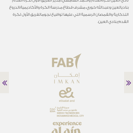
نادي
العين
لكرة
القدم
وأحمد
الشامسي،
مدير
الفريق
الأول
لكرة
القدم
بنادي
العين
وعبدالله
خوري،
مشرف
قطاع
مدرسة
الكرة
والأكاديمية،
الدروع
التذكارية
والقمصان
الرسمية
التي
عليها
تواقيع
نجوم
الفريق
الأول
لكرة
القدم
بنادي
العين
.