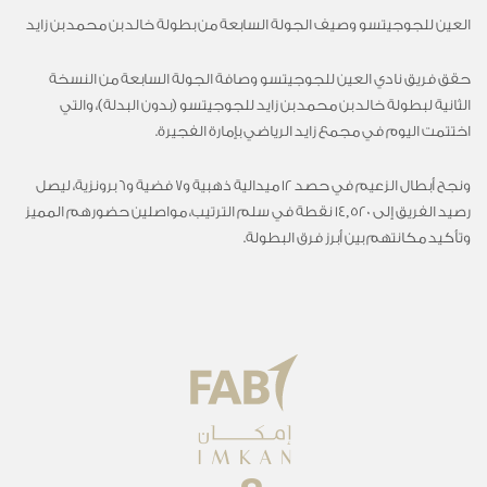
العين للجوجيتسو وصيف الجولة السابعة من بطولة خالد بن محمد بن زايد
حقق فريق نادي العين للجوجيتسو وصافة الجولة السابعة من النسخة
الثانية لبطولة خالد بن محمد بن زايد للجوجيتسو (بدون البدلة)، والتي
اختتمت اليوم في مجمع زايد الرياضي بإمارة الفجيرة.
ونجح أبطال الزعيم في حصد 12 ميدالية ذهبية و7 فضية و6 برونزية، ليصل
رصيد الفريق إلى 14,520 نقطة في سلم الترتيب، مواصلين حضورهم المميز
وتأكيد مكانتهم بين أبرز فرق البطولة.