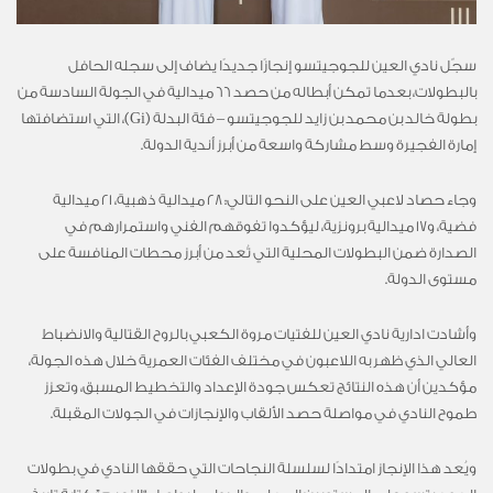
سجّل نادي العين للجوجيتسو إنجازًا جديدًا يضاف إلى سجله الحافل
بالبطولات، بعدما تمكن أبطاله من حصد 66 ميدالية في الجولة السادسة من
بطولة خالد بن محمد بن زايد للجوجيتسو – فئة البدلة (Gi)، التي استضافتها
إمارة الفجيرة وسط مشاركة واسعة من أبرز أندية الدولة.
وجاء حصاد لاعبي العين على النحو التالي: 28 ميدالية ذهبية، 21 ميدالية
فضية، و17 ميدالية برونزية، ليؤكدوا تفوقهم الفني واستمرارهم في
الصدارة ضمن البطولات المحلية التي تُعد من أبرز محطات المنافسة على
مستوى الدولة.
وأشادت ادارية نادي العين للفتيات مروة الكعبي بالروح القتالية والانضباط
العالي الذي ظهر به اللاعبون في مختلف الفئات العمرية خلال هذه الجولة،
مؤكدين أن هذه النتائج تعكس جودة الإعداد والتخطيط المسبق، وتعزز
طموح النادي في مواصلة حصد الألقاب والإنجازات في الجولات المقبلة.
ويُعد هذا الإنجاز امتدادًا لسلسلة النجاحات التي حققها النادي في بطولات