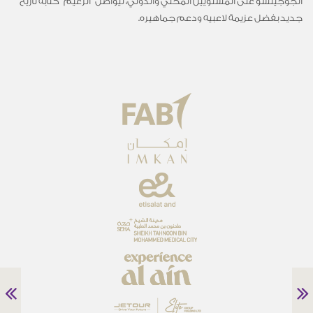
الجوجيتسو على المستويين المحلي والدولي، ليواصل “الزعيم” كتابة تاريخ
جديد بفضل عزيمة لاعبيه ودعم جماهيره.