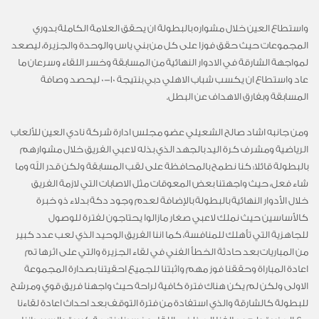
واستطاع العين خلال مشواره بالبطولة ان يحقق العلامة الكاملة بدوري
المجموعات حيث حقق فوزا على كل من بني ياس والوحدة والجزيرة، ليصعد
لمواجهة الشارقة في الادوار النهائية من المسابقة وخسر اللقاء وسرعان ما
عاد واستطاع ان يكسب شباب الاهلي دبي بنتيجة 10-0 ليحصد وصافة
المسابقة وبفارق الاهداف عن البطل.
ومن جانبه اشاد صالح الشعيلي عضو مجلس ادارة شركة نادي العين للألعاب
الرياضية ومشرف كرة اليد بالجهد الذي بذله لاعبي الفريق خلال مشوارهم
بالبطولة قائلا: كنا نطمح بالمحافظة على لقب المسابقة ولكن قدر الله وما
شاء فعل، حيث واجهتنا بعض المعوقات مثل الاصابات التي لازمة الفريق
خلال الأدوار النهائية بالبطولة بالإضافة لعدم وجود دكة بدلاء ذو خبرة
كالأساسين حيث نملك لاعبي صغار مازالوا يحتاجون لفترة للوصول
للجاهزية التي تأهلك للمنافسة، كما اننا الفريق الوحيد الذي لعب عدد كبير
من المباريات بعد حادثة الخطأ الفني في لقاء الجزيرة والتي على اثرها تم
اعادة المباراة وحققنا فوز مهم واثبتنا للجميع احقيتنا بصدارة المجموعة
الاولى ولكن لم يكن هناك فترة كافية لراحة حيث واجهنا فريق قوي ومرشح
للبطولة كالشارقة والذي استفادة من فترة التوقف بعد احداث اعادة لقاءنا