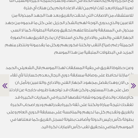
مع الجزيرة ولم يحالفنا الحظ في اللقاء وخسرنا بنتيجة كبيرة والسبب اننا
لعبنا المباراة بعد ثلاث ايام من لقاء الاعادة ولم يكن هناك أي فترة
للاستشفاء من الاصابات التي لحقت بالفريق بعد هذا الجهد المبذولة من
اللاعبين والذي بدوري اتوجه لهم بالشكر الجزيل على كل ما قدموه من جهد
مبذول في المسابقة واستطاعتهم تحقيق وصافة البطولة، كما لا انسى
الجهاز الفني والطبي والاداري والذي استطاع ان يخرج الفريق بهذه الصورة
الجميلة رغم ضياع اللقب ولكننا فخور بهم وبكل ما يقدمونه وننتظر منهم
المزيد في البطولات المتبقية من هذا الموسم.
وعن حظوظ الفريق في بقية المسابقات لهذا الموسم قال الشعيلي: الحمد
لله مازلنا نحافظ على وصافة مسابقة دوري الرجال بعدم خسارتنا لأي لقاء
حتى الان وهذا بفضل مجهود الجهاز الفني والاداري واللاعبين ونأمل ان
نواصل على هذا المستوى، ولكن هناك قد تواجهنا ظروف خارجه عن ارادتنا
كالإصابات والدفع بوجوه شابه تنقصها الخبرة في المباريات الكبيرة قد
تفقدك نتيجة مباراة ولكننا على ثقه كبيرة بقدراتهم ودور اصحاب الخبرة
بالفريق وتقديم كل ما لديهم والمنافسة على مسابقة الدوري العام وعلى
بطولة كأس رئيس الدولة وأضافت بطولة لسجل الفريق كما فعلناها في
الموسم الماضي بتحقيق لقب كأس الامارات لكرة اليد.