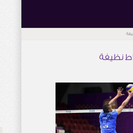
يفة
واط نظيفة