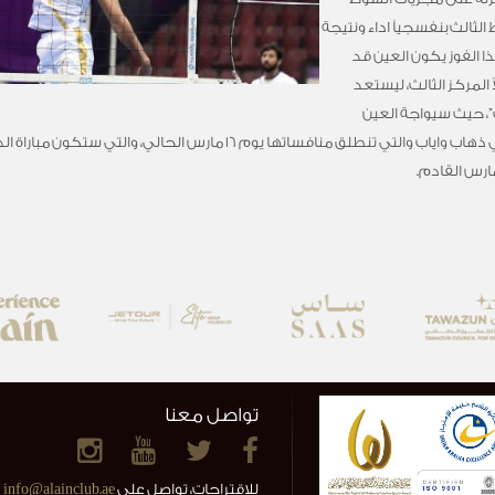
يجة 25-19، ليأتي الشوط الثالث بنفسجياً اداء ونتيجة
نقاط حيث انتهى بنتيجة 25-18. وبهذا الفوز يكون العين قد
لاولى من بطولة الدوري بـ30 محتلاً المركز الثالث، ليستعد
”، حيث سيواجة العين
صاحب المركز الثاني وهو نادي شباب الاهلي دبي ذهاب واياب والتي تنطلق مناف
تواصل معنا
للاقتراحات، تواصل على
info@alainclub.ae