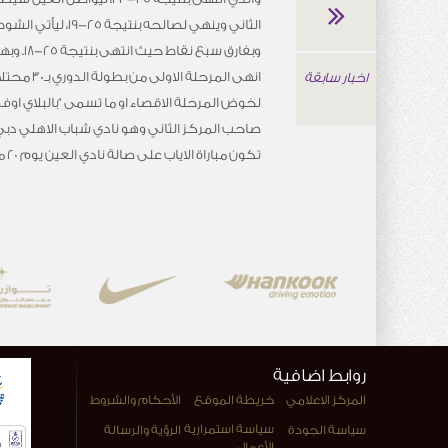
الثاني وينهي لصالحه بنت
وبفارق سبع 
انهى المرحلة ا
اخبار سابقة
لخوض المرحلة الاقصاء او ما تسمى “بالبلاي اوف
تكون مباراة الاياب على صالة نادي العين يوم 20 مارس القادم.
روابط اضافية
المركز الاعلامي
خريطة الموقع
الأحكام والشروط
سياسة استمرارية
سياسة الجودة
الرؤية والرسالة
الأعمال