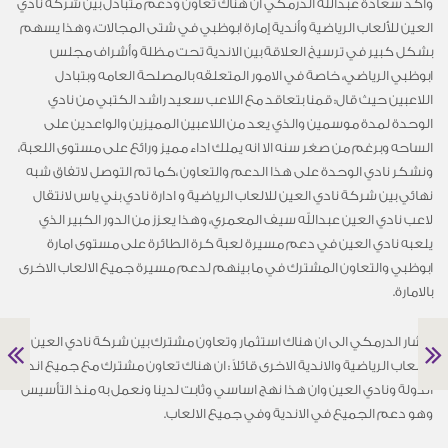
واكد سعادة عبدالله الدرمكي ان هناك تعاون ودعم متبادل بين شركة نادي
العين للألعاب الرياضية وأندية إمارة ابوظبي في شتى المجالات، وهذا يسهم
بشكل كبير في ترسيخ العلاقة بين الاندية تحت مظلة وأشراف مجلس
ابوظبي الرياضي، خاصة في الامور المتعلقه بالمصلحة العامه وبتبادل
اللاعبين حيث قال: قمنا بتعاقد مع اللاعب سعيد راشد الكتبي من نادي
الوحدة لمدة موسمين والذي يعد من اللاعبين المميزين والواعدين على
الساحه وبرغم من صغر سنه الا انه يملك اداء مميز ورائع على مستوى اللعبة،
ونشكر نادي الوحدة على هذا الدعم والتعاون ،كما تم التوصل لاتفاق شبه
نهائي بين شركة نادي العين للالعاب الرياضية و ادارة نادي بني ياس لانتقال
لاعب نادي العين عبدالله سيف المعمري، وهذا يعزز من الدور الكبير الذي
يلعبه نادي العين في دعم مسيرة لعبة كرة الطائرة على مستوى امارة
ابوظبي والتعاون المشترك في ما بينهم لدعم مسيرة جميع الالعاب الاخرى
بالامارة.
واشار الدرمكي الى ان هناك استثمار وتعاون مشترك بين شركة نادي العين
للالعاب الرياضية والاندية الاخرى قائلاً : ان هناك تعاون مشترك مع جميع اندية
الدولة ونادي العين وان هذا نهج اساسي وثابت لدينا ونعمل به منذ التأسيس
وهو دعم الجميع في الاندية وفي جميع الالعاب.