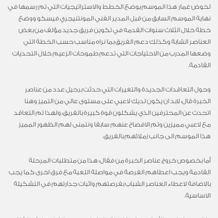
لخوض غمار هذا الموسم بوضع الخطط والاستراتيجيات التي تم رسمها في
نهاية الموسم السابق من قبل المدير الفني المونتنيجري فيسكو ووضع
خطة خلال الثلاث سنوات القدمه في تكوين فريق جديد مؤلف من بعض
العناصر الشابة وكذلك دعم الفريق بما نراه مناسب حسب الخطة التي
وضعها المدرب من الاحتياجات التي تدعم طموحات الزعيم خلال التحديات
القادمة.
وحول التعاقدات الجديدة والتغيرات التي حدثت برحيل عدد من عناصر
الخبرة قال: لابد ان يكون لديك لاعبي على مستوى عالي من التميز وهنا
اتحدث عن المحترفين الذي يشكلون قوة كبيرة بالفريق، ولهذا تم التعاقد
مع لاعبي مميزين وتم الافصاح عنهم سابقا ونتمنى لهم الظهور المميز
هذا الموسم الى جانب زملائهم بالفريق.
أما بخصوص خروج عناصر الخبرة من فقال: هذا من متطلبات المرحلة
القادمة ويجب اعطاهم الفرصة في مواصلة اللعبة مع فرق اخرى كما يجب
بالاضافة لاعطاء العناصر الشباب بفرصتهم واثبات جدارتهم في التشكيلة
الاساسية.