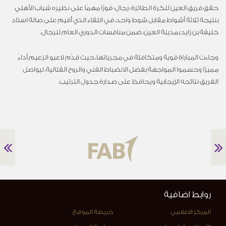
حقق فريق العين للكرة الطائرة «رجال» فوزًا مهمًا على نظيره شباب الأهلي
بنتيجة ثلاثة أشواط مقابل شوط واحد، في اللقاء الذي أُقيم على صالة استاد
خليفة بن زايد بمدينة العين، ضمن منافسات الدوري العام للرجال.
وجاءت المباراة قوية ومتكافئة في مجرياتها، حيث قدّم لاعبو الزعيم أداءً
مميزًا وحسموا المواجهة بفضل الانضباط الفني والروح القتالية، ليواصل
الفريق نتائجه الإيجابية ويحافظ على صدارة جدول الترتيب.
روابط اضافية
المركز الاعلامي
خريطة الموقع