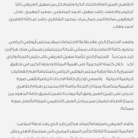
الظاهري الامين العام لاتحاد الكرة وتضم كل من سهيل العريفي نائباً
للرئيس والاعضاء : راشد سهيل ، احمد المصعبي ، سعيد المهيري ، عادل
اليعقوبي، سالم المرر، جمال مراد ، محمد الشاطري ، راشد عبدالله العامري،
احمد وهاب.
وشهد الاجتماع الذي عُقد بقاعة الاجتماعات بمقر مجلس أبوظبي الرياضي
بحضور كافة الاعضاء بجانب ممثلي شركة بريزينتيشن وممثلي ستاد هزاع بن
زايد، حيث بدأ الاجتماع الذي ترأسه سهيل العريفي نائب رئيس اللجنة والذي
اكد خلال كلمته الترحيبية على اهمية المباراة ودورها الكبير في تحقيق
استمرارية خطة ورؤية مجلس ابوظبي الرياضي باستضافة اهم الفعاليات
الرياضية الدولية، والسعي لإخراج كافة الاحداث الرياضية بأبهى صورة
تنظيمية متكاملة، مبينا ان اللجنة برئاسة الاخ محمد بن هزام الظاهري
تحرص على تامين العمل وفق الية موحدة تضمن تنسيق كافة الجهود من
جميع الاطراف لضمان سير مراحل العمل التنظيمي للمباراة بأفضل صورة
ممكنة.
واشاد العريفي باستضافة إستاد هزاع بن زايد الذي يعد تحفة الملاعب
العالمية للنسخة الثالثة لكأس السوبر المصري، التي ستجمع الاهلي بطل