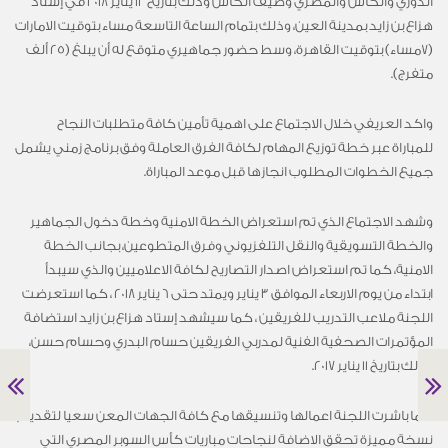
الدوري والكأس والمصري وصيف الكأس وذلك بتاريخ 12 يناير 2018 في إستاد
هزاع بن زايد بمدينة العين، وذلك بتمام الساعة التاسعة مساء بتوقيت الامارات
(7مساء) بتوقيت القاهرة، وسط حضور جماهيري متوقع له أن يبلغ (25 ألف
متفرج).
واكد العريفي خلال الاجتماع على اهمية تأمين كافة متطلبات النجاح
للمباراة عبر خطة توزيع المهام لكافة الفرق العاملة وفق برنامج زمني يشمل
جميع الخطوات المطلوب انجازها قبل موعد المباراة.
وشهد الاجتماع الذي تم استعراض الخطة الامنية وخطة دخول الجماهير
والخطة التسويقية والنقل التلفزيوني وفرق المتطوعين، بجانب الخطة
الامنية، كما تم استعراض اصدار التصاريح لكافة الاعلاميين والذي سيبدأ
ابتداء من يوم الاربعاء الموافق 3 يناير ويمتد حتى 6 يناير 2018 ، كما استعرضت
اللجنة ملاعب التدريب للفريقين ، كما سيشهد إستاد هزاع بن زايد استضافة
المؤتمرات الصحفية الفنية لمدربي الفريقين حسام البدري وحسام حسن،
وذلك بتاريخ 11 يناير 2017.
كما باشرت اللجنة اعمالها وتنسيقها مع كافة الجهات المعن سعيا لتقديم
نسخة مميزة تحقق الاضافة لنجاحات مباريات كأس السوبر المصري التي