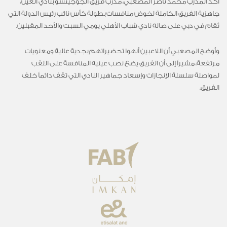
أكد المدرب محمد ناصر المصعبي، مدرب فريق الجوجيتسو بنادي العين،
جاهزية الفريق الكاملة لخوض منافسات بطولة كأس نائب رئيس الدولة التي
تُقام في دبي على صالة نادي شباب الأهلي يومي السبت والأحد المقبلين.
وأوضح المصعبي أن اللاعبين أنهوا تحضيراتهم بجدية عالية ومعنويات
مرتفعة، مشيراً إلى أن الفريق يضع نصب عينيه المنافسة على اللقب
لمواصلة سلسلة الإنجازات وإسعاد جماهير النادي التي تقف دائماً خلف
الفريق.