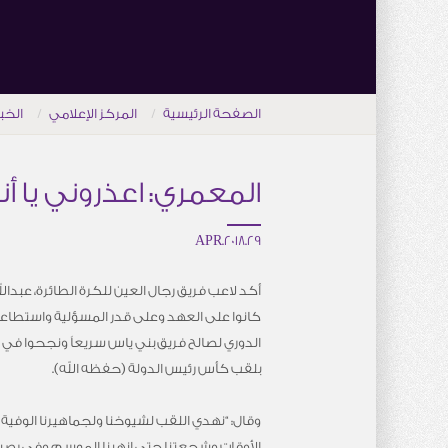
الصفحة الرئيسية
المركز الإعلامي
الخب
المعمري: اعذروني يا أند
29.APR.2018
أكد لاعب فريق رجال العين للكرة الطائرة، عبد
كانوا على العهد وعلى قدر المسؤلية واستطاعو
الدوري لصالح فريق بني ياس سريعاً ونجحوا في 
بلقب كأس رئيس الدولة (حفظه الله).
وقال: “نهدي اللقب لشيوخنا ولجماهيرنا الوفي
الأوقات وشجعتنا حتى انهينا الموسم وفي رصيدنا