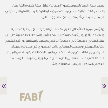
حصد أبطال العين للجوجيتسو 13 ميدالية، خلال مشاركتهم الخارجية،
بالعاصمة الاسترالية سدني وذلك ضمن بطولة اوقيانوسيا القارية لمحترفي
الجوجيتسو، التي أقيمت مطلع الأسبوع الحالي.
وبلغ مجموع نقاط أبطال العين 1800، بعد ان انتزعوا تسع ميداليات ذهبية،
وثلاث فضية، وبرونزية واحدة وأحرز المركز الأول والميداليات الذهبية كل من:
هناء الهنائي وصبحة ثاني ووديمة اليافعي وسهيل إسماعيل وراشد الشحي
وخالد الدرمكي وخصيب المقبالي وزايد المنصوري في حين توج حمدان
البلوشي ومها الهنائي وراشد الكعبي بالميداليات الفضية وجاء في المركز
الثالث اللاعب عبدالله سهيل الذي حصل على البرونزية فيما حقق محمد
العصري المركز الرابع في هذه البطولة.