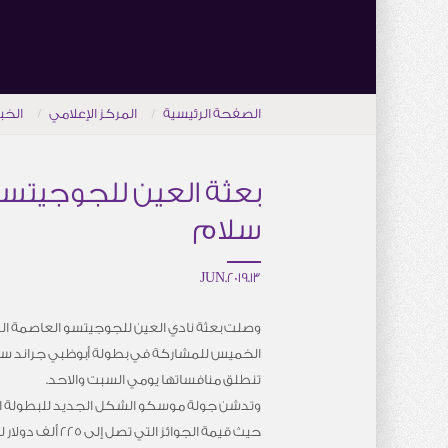
الصفحة الرئيسية
المركز الإعلامي
الخب
بعثة العين للجوجيتسو
سلام
13.JUN.2019
وصلت بعثة نادي العين للجوجيتسو العاصمة ا
الخميس للمشاركة في بطولة أبوظبي جراند سل
تنطلق منافساتها يومي السبت والاحد.
وتدشن جولة موسكو الشكل الجديد للبطولة الع
حيث قيمة الجوائز الت