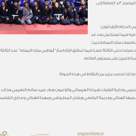
الفني الجديد بإلغاء الحزام الأبيض وكذلك إلغاء الماستر 3 و 4 إضافة إلى
الحزام الأرق للوزن
فيه فيما تستكمل بعد غد
ة منافسات ملك البساط حيث
 صباحا حتى الثالثة عصرا فيما تنطلق الإثارة مع ” أبوظبي ملك البساط ” عند الثا
ة لاعبين على مستوى العالم.
جنيبي وادارية الفتيات شيخه العيسائي واللاعبون هم : ‏عبيد سالم النعيمي وخ
ها الهنائي ووديمة اليافعي وبشاير المطروشي ومهرة الهنائي وعذاري الشامسي