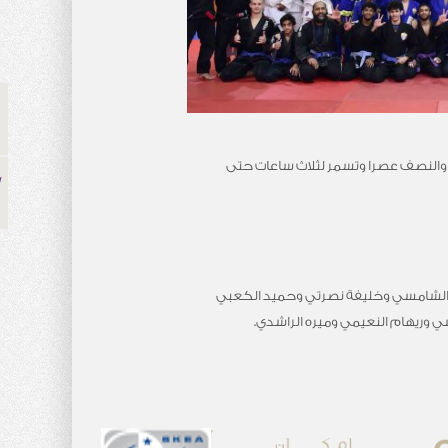
لثة والنصف عصرا وتسمر لثلاث ساعات حتى
الد الشامسي وخليفة نصرتي وحميد الكعبي
 وريهام النعيمي وميره الراشدي.