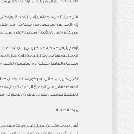
الآسيوية، وأشار إلى أن تلك الزيارات توقفت مؤخراً
قال حريز: “نحن كجماهير إماراتية مطالبون حتى ب
إلى المدارس الموجودة في مدينة بني ياس قبل فت
في كأس العالم للأندية، وحصوله على الميدالية 
أوضح رئيس جمعية جماهير بني ياس: “هناك مبادرا
المقبل، ومنها محاولة ترتيب حافلات لنقل الجما
وغيرها، والتواصل كذلك مع المقيمين الراغبين 
أكمل حريز المنهالي: “سيكون هناك تواصل كذلك 
المساعدة، لأن على الجميع الوقوف كرجل واحد 
لمنتخبنا كواجب وطني، ونتمنى أن نوفق في مه
مرحلة صعبة
أشار محمد راشد بن عجيل رئيس رابطة مشجعي ناد
تجاه (الأبيض)، وقال: “نحن كروابط أندية، وحد