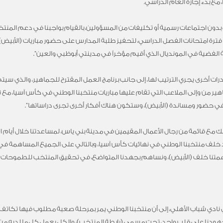
، مع بدء إجازة العام الدراسي.
دون اجتماعات رسمية أو تكليفات من المسؤولين، بالقيام بواجبنا في دعم المنتخب ا
رة امتحانات الفصل الدراسي، لتحفيز طلبة المدارس على حضور مباريات (الأبيض)، 
الفضية في المونديال الذي أقيم مؤخراً في مدينتي أبوظبي والعين”.
ت أخرى يجري الترتيب لها، إلى جانب برنامج العمل المقترح للجماهير، والذي سيتم
هير من وإلى الملاعب التي تقام عليها مباريات منتخبنا الوطني في كأس آسيا، مع 
في حضور ومساندة (الأبيض)، وستكون هناك أفكار أخرى تجرى دراساتها”.
مع قائمة من رجال الأعمال المقيمين في مدينة بني ياس، لمساعدتنا خلال أيام ال
خلف منتخبنا الوطني في نهائيات كأس آسيا، وبالتالي على الجميع المساهمة في
متنا خلف (الأبيض)، ونساهم بجهدنا المتواضع، في تحقيق المنتخب للطموحات وا
ي شباب الأهلي، إلى أن منتخبنا الوطني يمر بمرحلة صعبة مطلوب فيها تكاتف الجم
نا جهودنا على قلب واحد، تحت مسمى (رابطة المنتخب)، والكل يعمل كل ما لديه م