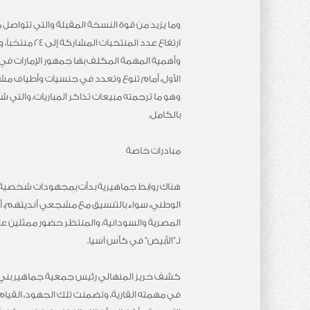
ارتفاع عدد المنتخبات
وأهمية المهمة المكلف بها جمهور الإمارات في
الأول، أمام تنوع وتعدد في جنسيات وأطياف مش
وهو ما ترجمته مبيعات تذاكر المباريات، والتي 
بالكامل.
مبادرات خاصة
هناك روابط جماهيرية بدأت بمجهودات شخصية 
الوطني، سواء بالتنسيق مع مشجعي أنديتهم، أو 
المصرية والسودانية، والمنتظر حضور ممثلين عنه
لـ”الأبيض” في كأس آسيا.
كشف حريز المنهالي رئيس جمعية جماهير بني ي
في مهمته القارية، وتضمنت تلك الجهود، القيام 