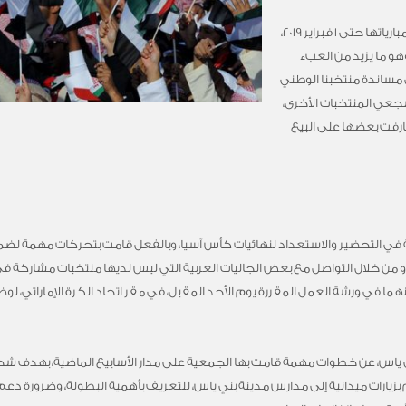
وما يزيد من قوة النسخة المقبلة والتي تتواصل مبارياتها حتى 1 فبراير 2019،
 المشاركة إلى 24 منتخباً، وهو ما يزيد من العبء
 مساندة منتخبنا الوطني
جعي المنتخبات الأخرى،
شارفت بعضها على البيع
في التحضير والاستعداد لنهائيات كأس آسيا، وبالفعل قامت بتحركات مهمة لض
من خلال التواصل مع بعض الجاليات العربية التي ليس لديها منتخبات مشاركة في ا
ما في ورشة العمل المقررة يوم الأحد المقبل، في مقر اتحاد الكرة الإماراتي، ل
اس، عن خطوات مهمة قامت بها الجمعية على مدار الأسابيع الماضية، بهدف شحذ
بزيارات ميدانية إلى مدارس مدينة بني ياس، للتعريف بأهمية البطولة، وضرورة دع