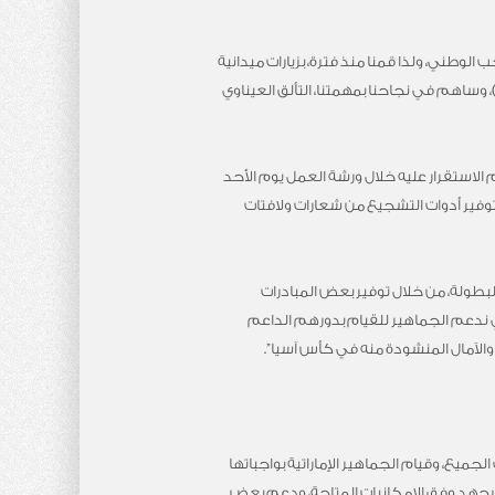
لوطني، ولذا قمنا منذ فترة، بزيارات ميدانية
وساهم في نجاحنا بمهمتنا، التألق العيناوي
 الاستقرار عليه خلال ورشة العمل يوم الأحد
توفير أدوات التشجيع من شعارات ولافتات
بطولة، من خلال توفير بعض المبادرات
 ندعم الجماهير للقيام بدورهم الداعم
لآمال المنشودة منه في كأس آسيا”.
يع، وقيام الجماهير الإماراتية بواجباتها
ن جهد وفق الإمكانيات المتاحة، ودعم بعض