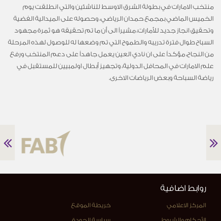
منتخب الامارات في بطولة الشرق الاوسط للناشئين والتي انطلقت يوم
الخميس الماضي بمجمع حمدان الرياضي، وحصوله على الميدالية الفضية
وتحقيق انجاز جديد للأمارات، مشيراً الى أن ما تم تحقيقه هو ثمرة مجهود
السباح طوال فترة تدريبه والطموح التي تم وضعها له للوصول لهذه المرحلة
من النجاح، مؤكداً على ان نادي العين يعمل جاهداً على دعم المنتخب ورفع
علم الامارات في المحافل الدولية، وتجهيز أبطال اولمبيين للمستقبل في
رياضة السباحة وبعض الرياضات الاخرى.
روابط اضافية
المركز الاعلامي
خريطة الموقع
الأحكام والشروط
سياسة الجودة