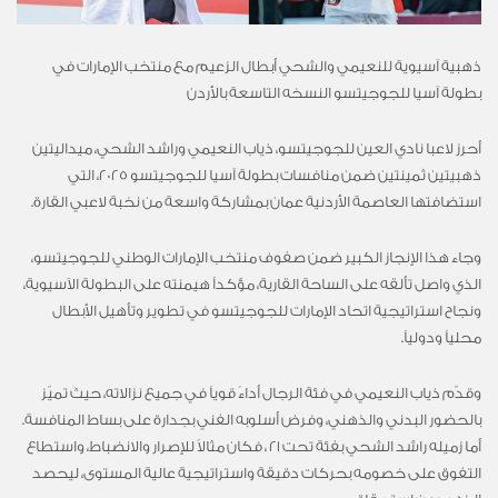
ذهبية آسيوية للنعيمي والشحي أبطال الزعيم مع منتخب الإمارات في
بطولة آسيا للجوجيتسو النسخه التاسعة بالأردن
أحرز لاعبا نادي العين للجوجيتسو، ذياب النعيمي وراشد الشحي، ميداليتين
ذهبيتين ثمينتين ضمن منافسات بطولة آسيا للجوجيتسو 2025، التي
استضافتها العاصمة الأردنية عمان بمشاركة واسعة من نخبة لاعبي القارة.
وجاء هذا الإنجاز الكبير ضمن صفوف منتخب الإمارات الوطني للجوجيتسو،
الذي واصل تألقه على الساحة القارية، مؤكداً هيمنته على البطولة الآسيوية،
ونجاح استراتيجية اتحاد الإمارات للجوجيتسو في تطوير وتأهيل الأبطال
محلياً ودولياً.
وقدّم ذياب النعيمي في فئة الرجال أداءً قوياً في جميع نزالاته، حيث تميّز
بالحضور البدني والذهني، وفرض أسلوبه الفني بجدارة على بساط المنافسة.
أما زميله راشد الشحي بفئة تحت 21 ، فكان مثالاً للإصرار والانضباط، واستطاع
التفوق على خصومه بحركات دقيقة واستراتيجية عالية المستوى، ليحصد