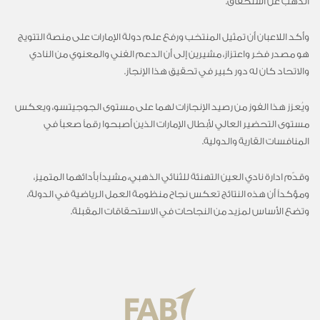
الذهب عن استحقاق.
وأكد اللاعبان أن تمثيل المنتخب ورفع علم دولة الإمارات على منصة التتويج
هو مصدر فخر واعتزاز، مشيرين إلى أن الدعم الفني والمعنوي من النادي
والاتحاد كان له دور كبير في تحقيق هذا الإنجاز.
ويُعزز هذا الفوز من رصيد الإنجازات لهما على مستوى الجوجيتسو، ويعكس
مستوى التحضير العالي لأبطال الإمارات الذين أصبحوا رقماً صعباً في
المنافسات القارية والدولية.
وقدّم ادارة نادي العين التهنئة للثنائي الذهبي، مشيداً بأدائهما المتميز،
ومؤكداً أن هذه النتائج تعكس نجاح منظومة العمل الرياضية في الدولة،
وتضع الأساس لمزيد من النجاحات في الاستحقاقات المقبلة.