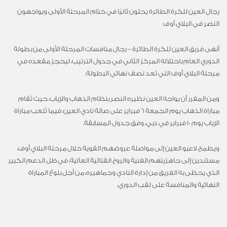
رجال العين للكرة الطائرة يحلون ثانيًا في ختام المرحلة الأولى ويواجهون
النصر في البلاي أوف
أنهى فريق العين للكرة الطائرة – رجال منافسات المرحلة الأولى من بطولة
الدوري العام باحتلاله المركز الثاني في جدول الترتيب، ليحجز مقعده في
مرحلة البلاي أوف التي تُعد نصف نهائي البطولة.
ومن المقرر أن يواجه العين نظيره النصر بنظام الذهاب والإياب، حيث تُقام
مباراة الذهاب يوم الجمعة 6 فبراير على صالة نادي العين، فيما تُلعب مباراة
الإياب يوم 10 فبراير في دبي، وفق جدول المسابقة.
ويطمح لاعبو العين إلى مواصلة عروضهم القوية خلال مرحلة البلاي أوف،
مستندين إلى جاهزيتهم الفنية والروح القتالية العالية، في ظل الدعم الكبير
الذي يحظى به الفريق من إدارة النادي وجماهيره، من أجل بلوغ المباراة
النهائية والمنافسة على لقب الدوري.