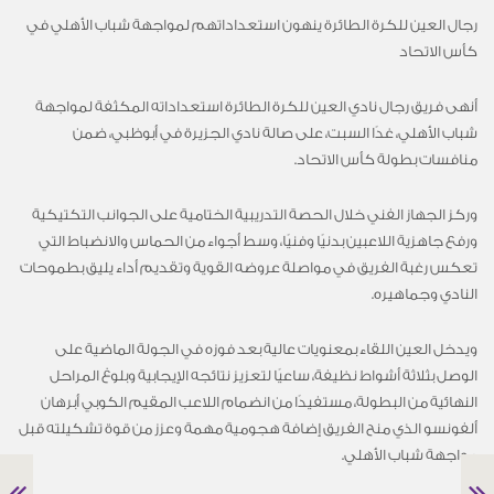
رجال العين للكرة الطائرة ينهون استعداداتهم لمواجهة شباب الأهلي في
كأس الاتحاد
أنهى فريق رجال نادي العين للكرة الطائرة استعداداته المكثفة لمواجهة
شباب الأهلي، غدًا السبت، على صالة نادي الجزيرة في أبوظبي، ضمن
منافسات بطولة كأس الاتحاد.
وركز الجهاز الفني خلال الحصة التدريبية الختامية على الجوانب التكتيكية
ورفع جاهزية اللاعبين بدنيًا وفنيًا، وسط أجواء من الحماس والانضباط التي
تعكس رغبة الفريق في مواصلة عروضه القوية وتقديم أداء يليق بطموحات
النادي وجماهيره.
ويدخل العين اللقاء بمعنويات عالية بعد فوزه في الجولة الماضية على
الوصل بثلاثة أشواط نظيفة، ساعيًا لتعزيز نتائجه الإيجابية وبلوغ المراحل
النهائية من البطولة، مستفيدًا من انضمام اللاعب المقيم الكوبي أبرهان
ألفونسو الذي منح الفريق إضافة هجومية مهمة وعزز من قوة تشكيلته قبل
مواجهة شباب الأهلي.