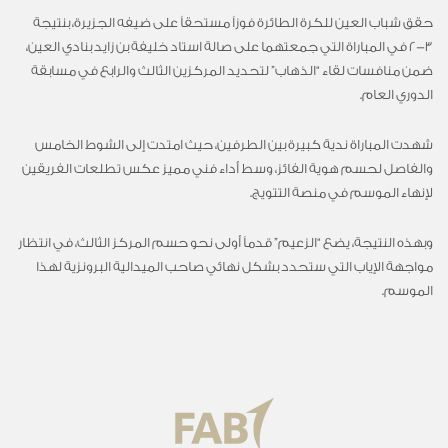
حقق شباب العين للكرة الطائرة فوزاً مستحقاً على ضيفه الجزيرة، بنتيجة
3-2 في المباراة التي جمعتهما على صالة استاد خليفة بن زايد بنادي العين،
ضمن منافسات لقاء “الذهاب” لتحديد المركزين الثالث والرابع في مسابقة
الدوري العام.
شهدت المباراة ندية كبيرة بين الطرفين، حيث امتدت إلى الشوط الخامس
والفاصل لحسم هوية الفائز، وسط أداء فني مميز عكس تطلعات الفريقين
لإنهاء الموسم في منصة التتويج.
وبهذه النتيجة، يضع “الزعيم” قدماً أولى نحو حسم المركز الثالث، في انتظار
مواجهة الإياب التي ستحدد بشكل نهائي صاحب الميدالية البرونزية لهذا
الموسم.