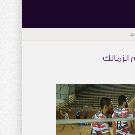
لك
الزمالك