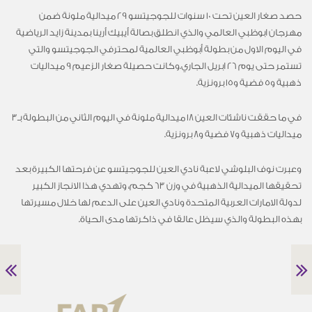
حصد صغار العين تحت 10 سنوات للجوجيتسو 29 ميدالية ملونة ضمن
مهرجان ابوظبي العالمي والذي انطلق بصالة أيبيك أرينا بمدينة زايد الرياضية
في اليوم الاول من بطولة أبوظبي العالمية لمحترفي الجوجيتسو والتي
تستمر حتى يوم 26 ابريل الجاري.وكانت حصيلة صغار الزعيم 9 ميداليات
ذهبية و5 فضية و15 برونزية.
في ما حققت ناشئات العين 18 ميدالية ملونة في اليوم الثاني من البطولة بـ3
ميداليات ذهبية و7 فضية و8 برونزية.
وعبرت نوف البلوشي لاعبة نادي العين للجوجيتسو عن فرحتها الكبيرة بعد
تحقيقها الميدالية الذهبية في وزن 63 كجم، وتهدي هذا الانجاز الكبير
لدولة الامارات العربية المتحدة ونادي العين على الدعم لها خلال مسيرتها
بهذه البطولة والذي سيظل عالقا في ذاكرتها مدى الحياة.