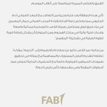
الفريق بالعناصر المميزة للمنافسة على ألقاب الموسم.
تأتي هذه الصفقة بعد فترة وجيزة من التعاقد مع المعد العماني آدم
الجلبوبي، مما يعكس رغبة الإدارة بقيادة المدرب العماني جمال المعمري
في بناء فريق قوي ومتكامل. ويمتاز اللاعب كايو بخبرة ميدانية واسعة
وقدرات فنية عالية في مراكز الهجوم، ومن المتوقع أن يشكل إضافة قوية
للقوة الضاربة في تشكيلة “البنفسج”.
من جانبه، عبر اللاعب كايو عن سعادته بالانضمام إلى “الزعيم”، مؤكداً
تطلعه لتقديم أفضل المستويات والمساهمة مع زملائه في تحقيق
طموحات الجماهير العيناوية، خاصة مع التحضيرات الجارية لخوض غمار
البطولات المقبلة وفي مقدمتها كأس رئيس الدولة.