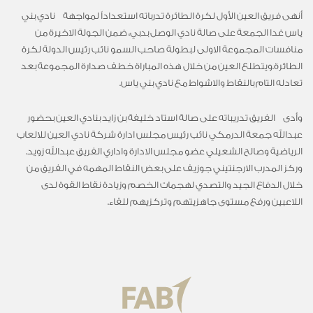
أنهى فريق العين الأول لكرة الطائرة تدرباته استعداداً لمواجهة نادي بني
ياس غدا الجمعة على صالة نادي الوصل بدبي، ضمن الجولة الاخيرة من
منافسات المجموعة الاولى لبطولة صاحب السمو نائب رئيس الدولة لكرة
الطائرة.ويتطلع العين من خلال هذه المباراة خطف صدارة المجموعة بعد
تعادله التام بالنقاط والاشواط مع نادي بني ياس.
وأدى الفريق تدريباته على صالة استاد خليفة بن زايد بنادي العين بحضور
عبدالله جمعة الدرمكي نائب رئيس مجلس ادارة شركة نادي العين للالعاب
الرياضية وصالح الشعيلي عضو مجلس الادارة واداري الفريق عبدالله زويد.
وركز المدرب الارجنتيني جوزيف على بعض النقاط المهمه في الفريق من
خلال الدفاع الجيد والتصدي لهجمات الخصم وزيادة نقاط القوة لدى
اللاعبين ورفع مستوى جاهزيتهم وتركزيهم للقاء.