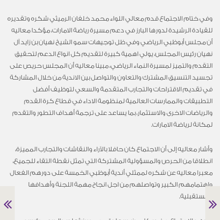
وفي ختام الاجتماع قدم معالي اللواء محمد خلفان الرميثي شكره وتقديره
للقيادة الرشيدة لدورها البارز في دعم مسيرة رياضة الامارات، مؤكدا معاليه
أن مجلس أبوظبي الرياضي وفي ظل توجيهات سمو الشيخ نهيان بن زايد آل
نهيان رئيس المجلس، يولي اهمية كبيرة لتقديم كل انواع الدعم لتحقيق
التقدم والتميز لمسيرة النماء الرياضي، مبينا معاليه أن المجلس حريص على
تجسيد التنسيق المشترك والتعاون والتواصل بين الاندية من خلال المشاركة
في تقديم الاقتراحات والتجارب المتقدمة والسعي لتوظيف أفضل
التطبيقات والممارسات العالمية لمنظومة الاداء في قطاع كرة القدم
والرياضات الاخرى والاستثمار، بما يساعد على ترجمة أهداف التطور والتقدم
لمكانة لرياضة الامارات.
وأشار معاليه إلى أن الاجتماع كان حافلا بالآراء والنقاشات والتجارب المميزة،
انطلاقا من الحرص والمسؤولية المشتركة التي تمثل نقطة التقاء للجميع،
معبرا معاليه عن شكره لممثلي أندية أبوظبي الخمسة على دورهم الفعال
واهتمامهم الكبير وتواصلهم من اجل انجاح مهمة اللجنة وأهدافها
المستقبلية.