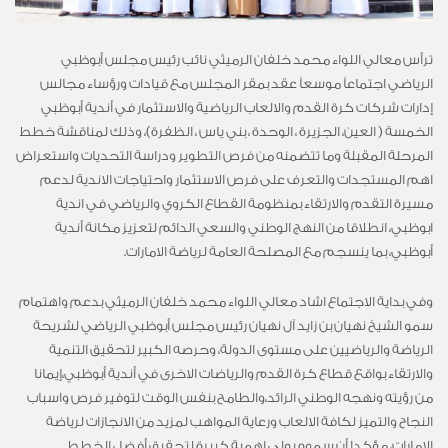
ترأس معالي اللواء محمد خلفان الرميثي نائب رئيس مجلس أبوظبي
الرياضي اجتماعاً موسعاً عقد بمقر المجلس مع قيادات ورؤساء مجالس
إدارات شركات كرة القدم والالعاب الرياضية والاستثمار في أندية أبوظبي
الخمسة ( العين، الجزيرة ، الوحدة ، بني ياس ، الظفرة)، وذلك لمناقشة خطط
المرحلة المقبلة وما تتضمنه من فرص التطوير ودراسة التحديات واستعراض
اهم المستجدات والتعرف على فرص الاستثمار واحتياجات الاندية لدعم
مسيرة التقدم والارتقاء بمنظومة القطاع الكروي والرياضي في اندية
ابوظبي، انطلاقا من النهج الوطني والسعي الدائم لتعزيز مكانة أندية
أبوظبي، بما ينسجم مع المصلحة العامة لرياضة الامارات.
وفي بداية الاجتماع اشاد معالي اللواء محمد خلفان الرميثي بدعم واهتمام
سمو الشيخ نهيان بن زايد آل نهيان رئيس مجلس أبوظبي الرياضي لشريحة
الرياضة والرياضيين على مستوى الدولة، وحرصه الكبير لتحقيق التنمية
والارتقاء بواقع قطاع كرة القدم والرياضات الاخرى في أندية أبوظبي،إيمانا
من رؤيته ونهجه الوطني الرائد،والطامح بنفس الوقت لتوفير فرص واسباب
النجاح والتميز لكافة الالعاب ورعاية المواهب لمزيد من الانجازات لرياضة
الإمارات، مؤكدا أن سموه يولي اهمية كبيرة لتحقيق أفضل الخطط