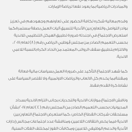
والمبادرات الرياضية بما يعود نفعا لرياضة الإمارات.
وقدم معاليه شكره لكافة الحضور على تعاونهم وجهودهم في تعزيز
بوادر التواصل والتعاون بين الأندية لتنسيق آليات العمل بصفة مستمرة،كما
استعرض الاجتماع في اجندته ضرورة تطبيق الهيكل التنظيمي للاندية
بحسب التعميم الصادر من مجلس أبوظبي الرياضي رقم ( 8) لعام 2017 ،
والالتزام بتطبيق سقف الرواتب المعتمد من اتحاد الكرة بالنسبة للاعبي
الاندية.
كما شهد الاجتماع التأكيد على ضرورة العمل بسياسات مالية فعالة
ومقننة،بما يخدم كل الالعاب والرياضات الاولمبية، ولا تقتصر السياسة على
نشاط كرة القدم فقط.
وناقش الاجتماع موازنات الاندية والتحديات، بجانب التزام الاندية بسداد
المديونيات بحسب التعميم الصادر من المجلس رقم ( 4 ) لعام 2017 بشأن
مستحقات شركات القطاع الخاص ، كما استعرض الاجتماع التعاون بين
الاندية فيما يخص انتقالات اللاعبين، ومناقشة عدد اجتماعات مجالس إدارات
الأندية والدعم الوظيفي للاعبين ومكافآت الفوز لمختلف الفئات السنية.