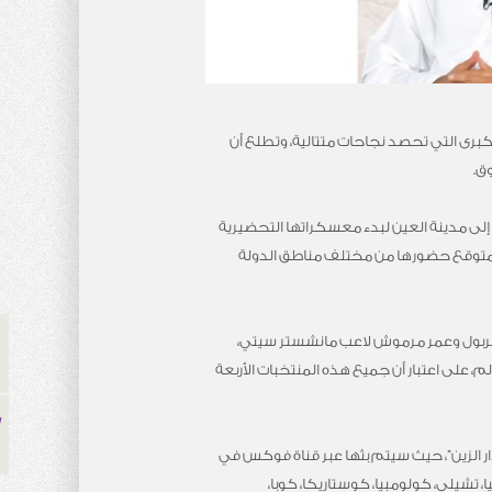
كبرى التي تحصد نجاحات متتالية، وتطلع أن
 إلى مدينة العين لبدء معسكراتها التحضيرية
ر المتوقع حضورها من مختلف مناطق الدولة
يفربول وعمر مرموش لاعب مانشستر سيتي،
 على اعتبار أن جميع هذه المنتخبات الأربعة
طلب أكثر من 27 دولة حول ببث المباريات من قلب “دار الزين”، حيث سيتم بثها عبر قناة فوكس في
ي كل من الأرجنتين، بوليفيا، تشيلي، كولومبيا، كوستاريكا، كوبا،