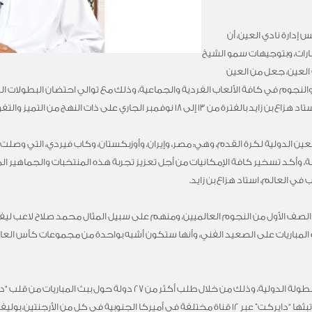
دارة نادي العين، أن
مارات، وبتوجيهات سمو الشيخ
 العين، جعل من العين
والنجوم في كافة الألعاب الفردية والجماعية، وذلك مع توالي احتضان البطولات ال
 نوفمبر الجاري على ذات النهج من التميز والتفوق.
ن الدولية لكرة القدم، وهي: مصر، وإيران، وأوزبكستان، وكاب فيردي، التي وصلت
قبلة، وأكد تسخير كافة الإمكانيات من أجل تعزيز تجربة هذه المنتخبات والجماهي
ي العالم، استاد هزاع بن زايد.
 الصف الأول من النجوم العالميين، ومنهم على سبيل المثال محمد صلاح لاعب ل
لمباريات على الصعيد الفني، وأنها ستكون أشبه بواحدة من مجموعات كأس العالم،
فيما كشف الدرعي، عن حجم الاهتمام بهذه البطولة الدولية، وذلك من خلال 
الولايات المتحدة، وخدمة الستريمنج في أوروبا، وتبثها “دايركت” عبر 12 قناة مختلفة في أميركا الجنوبية ف