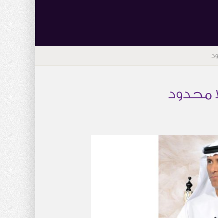
ود
ا محدود