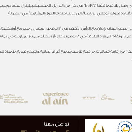
الدومينيكان، الإكوادور، الباراجواي، بيرو، الأوروجواي وفنزويلا، فيما تبثها “ESPN” في كل من: الب
يادة قنوات أبوظبي الرياضية، إلى جانب قنوات الدول المشاركة في البطولة.
ت”، مع إقامة فعاليات مرافقة تناسب جميع أفراد العائلة، وتقدم تجربة متميزة لل
تواصل معنا