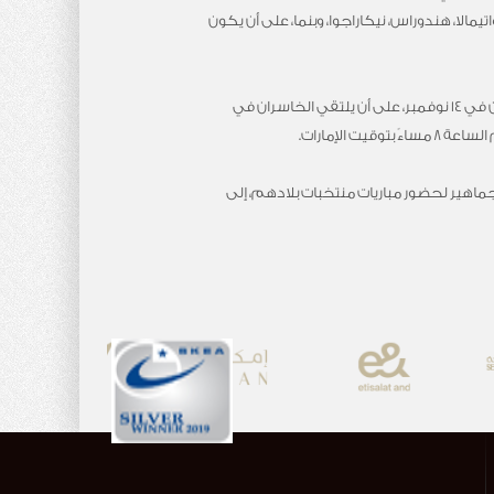
رازيل، المكسيك، بيليز، إل سلفادور، جواتيمالا، هندوراس، نيكاراجوا، وبنما، على أن يكون
وتتكون البطولة من أربع مباريات، فيلتقي في الدور نصف النهائي إيران مع الرأس الأخضر في 13 نوفمبر المقبل، ومصر مع أوزبكستان في 14 نوفمبر، على أن يلتقي الخاسران في
جماهير لحضور مباريات منتخبات بلادهم، إلى