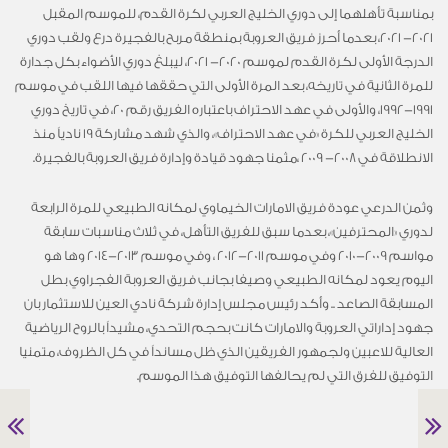
بمناسبة تأهلهما إلى دوري الخليج العربي لكرة القدم، للموسم المقبل
2021- 2021، بعدما أحرز فريق العروبة بمنطقة مربح بالفجيرة درع ولقب دوري
الدرجة الأولى لكرة القدم لموسم 2020- 2021، ليبلغ دوري الأضواء بكل جدارة
للمرة الثانية في تاريخه، بعد المرة الأولى التي حققها فيها اللقب في موسم
1991-1992، والأولى في عهد الاحتراف باعتباره الفريق رقم 20، في تاريخ دوري
الخليج العربي للكرة «في عهد الاحتراف»، والذي شهد مشاركة 19 نادياً منذ
الانطلاقة في 2008- 2009 ،مثمنا جهود قيادة وإدارة فريق العروبة بالفجيرة.
وثمن الدرعي عودة فريق الامارات الخيماوي لمكانه الطبيعي للمرة الرابعة
لدوري «المحترفين»، بعدما سبق للفريق التأهل، في ثلاث مناسبات سابقة
مواسم 2009-2010 وفي موسم 2011-2012 ، وفي موسم 2013-2014 وها هو
اليوم يعود لمكانه الطبيعي وصيفا بجانب فريق العروبة الفجراوي بطل
المسابقة الصاعد .. وأكد رئيس مجلس إدارة شركة نادي العين للاستثمار بان
جهود إداراتي العروبة والامارات كانت بحجم التحدي، مشيداً بالروح الرياضية
العالية للاعبين ولجمهور الفريقين الذي ظل مسانداً في كل الظروف، متمنيا
التوفيق للفرق التي لم يحالفها التوفيق هذا الموسم.