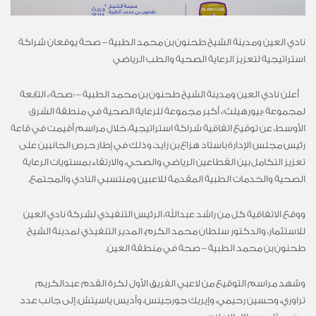
نادي
العين
ومدينة الشيخ طحنون بن محمد الطبية
–
صحة
يوقعان شراكة
استراتيجية لتعزيز الرعاية الصحية والطب الرياضي
أعلن نادي العين
ومدينة الشيخ طحنون بن محمد الطبية –
«صحة»، التابعة
لمجموعة «بيورهيلث»، أكبر مجموعة للرعاية الصحية في منطقة الشرق
الأوسط
،
عن توقيع اتفاقية شراكة استراتيجية، خلال مراسم أقيمت في قاعة
رئيس مجلس الإدارة باستاد هزاع بن زايد، وذلك في إطار حرص الجانبين على
تعزيز التكامل بين القطاعين الرياضي والصحي، والارتقاء بمستويات الرعاية
الصحية والخدمات الطبية المقدمة للاعبين ومنتسبي النادي والمجتمع
.
ووقع الاتفاقية
كل من
راشد عبدالله، الرئيس التنفيذي لشركة نادي العين
للاستثمار
،
وا
لدكتور سلطان محمد الكرم
،
المدير التنفيذي
لمدينة الشيخ
طحنون بن محمد الطبية
–
صحة
في منطقة العين
.
وشهد مراسم التوقيع من لاعبي الفريق الأول لكرة القدم عبدالكريم
تراوري، وحسين رحيمي، وإيريك جورجينس، وأديس ياسيتش، إلى جانب عدد