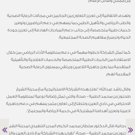
من ممثلي وسائل الإعلام
.
وتهدف الاتفاقية إلى تعزيز التعاون بين الجانبين في مجالات الرعاية الصحية
والطب الرياضي والتأهيل الطبي، بما يسهم في دعم الرياضيين وتوفير
خدمات طبية متخصصة، إلى جانب دعم المبادرات الهادفة إلى تعزيز جودة
الحياة وترسيخ مفاهيم الصحة المجتمعية
.
كما تمثل الشراكة خطوة مهمة في دعم منظومة الأداء الرياضي من خلال
الاستفادة من الخبرات الطبية المتخصصة والخدمات العلاجية والتأهيلية
المتقدمة، بما يعزز جاهزية اللاعبين ويرتقي بمستوى الرعاية الصحية
المقدمة لهم
.
وقال
راشد عبدالله
: “نعتز بهذه الشراكة الاستراتيجية مع
مدينة الشيخ
طحنون بن محمد الطبية – صحة
، والتي تمثل إضافة نوعية لمنظومة العمل
الاحترافي في نادي العين، ونتطلع إلى تعاون مثمر يسهم في دعم جاهزية
لاعبينا وتعزيز أهدافنا المشتركة في خدمة الرياضة والمجتمع
“.
من جانبه، قال
الدكتور
سلطان محمد الكرم، المدير التنفيذي
لمدينة الشيخ
طحنون بن محمد الطبية
–
صحة
:
“
نفخر بهذه الشراكة مع نادي العين، والتي