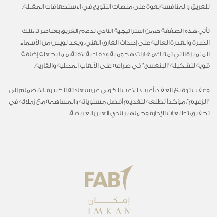
للفريق والمنافسة بقوة على منصات التتويج في الاستحقاقات المقبلة.
تأتي هذه الصفقة ضمن استراتيجية النادي لدعم الفريق بعناصر تمتلك
الخبرة والقدرة العالية على إحداث الفارق الفني. ويعد لويس من الأسماء
المتميزة التي تمتلك مهارات هجومية ودفاعية لافتة، مما يجعله إضافة
قوية لتشكيلة “البنفسج” في صراعه على الألقاب المحلية والقارية.
وعقب توقيع العقد، أعرب اللاعب الكوبي عن سعادته الكبيرة بالانضمام إلى
“الزعيم”، مؤكداً تطلعه لتقديم أفضل مستوياته والمساهمة مع زملائه في
تحقيق تطلعات الإدارة وجماهير نادي العين العريضة.