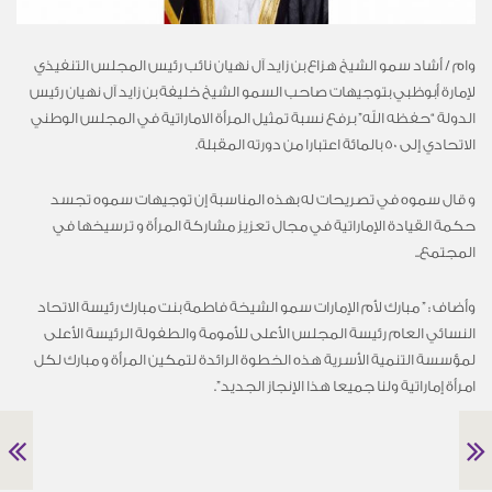
وام / أشاد سمو الشيخ هزاع بن زايد آل نهيان نائب رئيس المجلس التنفيذي
لإمارة أبوظبي بتوجيهات صاحب السمو الشيخ خليفة بن زايد آل نهيان رئيس
الدولة “حفظه الله” برفع نسبة تمثيل المرأة الاماراتية في المجلس الوطني
الاتحادي إلى 50 بالمائة اعتبارا من دورته المقبلة.
و قال سموه في تصريحات له بهذه المناسبة إن توجيهات سموه تجسد
حكمة القيادة الإماراتية في مجال تعزيز مشاركة المرأة و ترسيخها في
المجتمع..
وأضاف : ” مبارك لأم الإمارات سمو الشيخة فاطمة بنت مبارك رئيسة الاتحاد
النسائي العام رئيسة المجلس الأعلى للأمومة والطفولة الرئيسة الأعلى
لمؤسسة التنمية الأسرية هذه الخطوة الرائدة لتمكين المرأة و مبارك لكل
امرأة إماراتية ولنا جميعا هذا الإنجاز الجديد”.