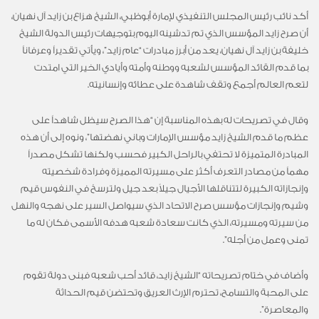
أكد نائب رئيس المجلس التنفيذي لإمارة أبوظبي، الشيخ هزاع بن زايد آل نهيان،
أن صرح زايد المؤسس الذي تم تدشينه اليوم بتوجيهات رئيس الدولة الشيخ
خليفة بن زايد آل نهيان، يعد من أبرز مبادرات “عام زايد”، ويأتي تقديراً وعرفاناً
بما قدم القائد المؤسس لشعبه ووطنه وأمته وأيادي الخير التي امتدت
لتعم العالم أجمع وتقف شاهدة على عطائه وإنسانيته.
وقال في تصريحات له بهذه المناسبة إن “هذا الصرح سيظل شاهداً على
عظم ما قدم الشيخ زايد مؤسس الإمارات وباني نهضتها”، ونوه إلى أن هذه
المبادرة المتميزة لا تحتفي بالراحل الكبير فحسب ولكنها تشكل مصدراً
مهماً من مصادر التعرف أكثر على مسيرته المميزة وفرادة شخصيته
وإنجازاته الكبيرة لتتناقلها الأجيال جيلاً بعد جيل ولترسخ في النفوس قيم
وشيم وإنجازات مؤسس صرح الاتحاد الذي سيواصل السير على نهجه والنهل
من سيرته ومسيرته، الذي كانت سعادة شعبه هدفه الأسمى فكان له ما
تمنى وعمل من أجله”.
وأضاف في ختام تصريحاته “الشيخ زايد، قائد أحب شعبه فبنى دولة تقوم
على المحبة والتسامح، تحترم الإرث العريق وتحتضن قيم الحداثة
والمعاصرة”.