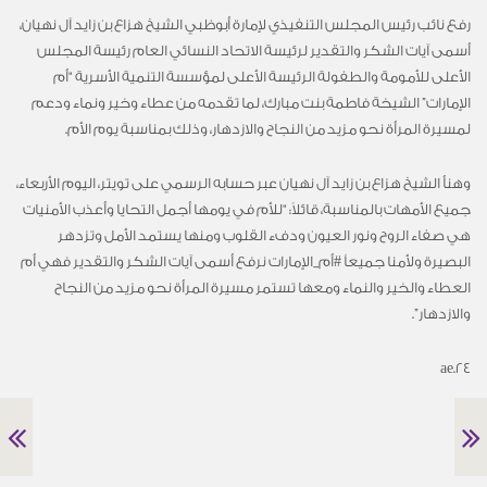
رفع نائب رئيس المجلس التنفيذي لإمارة أبوظبي الشيخ هزاع بن زايد آل نهيان،
أسمى آيات الشكر والتقدير لرئيسة الاتحاد النسائي العام رئيسة المجلس
الأعلى للأمومة والطفولة الرئيسة الأعلى لمؤسسة التنمية الأسرية “أم
الإمارات” الشيخة فاطمة بنت مبارك، لما تقدمه من عطاء وخير ونماء ودعم
لمسيرة المرأة نحو مزيد من النجاح والازدهار، وذلك بمناسبة يوم الأم.
وهنأ الشيخ هزاع بن زايد آل نهيان عبر حسابه الرسمي على تويتر، اليوم الأربعاء،
جميع الأمهات بالمناسبة، قائلاً: “للأم في يومها أجمل التحايا وأعذب الأمنيات
هي صفاء الروح ونور العيون ودفء القلوب ومنها يستمد الأمل وتزدهر
البصيرة ولأمنا جميعاً #أم_الإمارات نرفع أسمى آيات الشكر والتقدير فهي أم
العطاء والخير والنماء ومعها تستمر مسيرة المرأة نحو مزيد من النجاح
والازدهار”.
24.ae