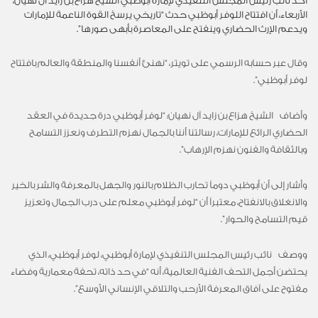
أكد نائب رئيس المجلس التنفيذي لإمارة أبوظبي الشيخ هزاع بن زايد آل نهيان،
الأربعاء، أن افتتاح اللوفر أبوظبي حدث “تاريخي يرسخ القوة الناعمة للإمارات
ويدعم الإرث الحضاري وينفتح على المعاصرة بأبهى صورها”.
وقال عبر حسابه الرسمي على تويتر، “نهنئ أنفسنا والمنطقة والعالم بافتتاح
لوفر أبوظبي”.
وأضاف الشيخ هزاع بن زايد آل نهيان: “لوفر أبوظبي درة جديدة في العقد
الحضاري الرائع للإمارات، رسالتنا أننا بالجمال نهزم التطرف ونعزز التسامح
وبالثقافة والفنون نهزم الإرهاب”.
وأشار إلى أن أبوظبي دوماً تحارب الظلام بالنور والجهل بالمعرفة والشر بالخير
والانغلاق بالانفتاح، معتبراً أن “لوفر أبوظبي معلم على درب الجمال وتعزيز
قيم التسامح والحوار”.
ووصف نائب رئيس المجلس التنفيذي لإمارة أبوظبي، لوفر أبوظبي، الذي
يحتضن أجمل التحف الفنية العالمية، أنه “في حد ذاته، تحفة معمارية وفضاء
مفتوح على آفاق المعرفة الأرحب والتلاقي الإنساني الأوسع”.