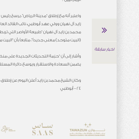
واعتبر أنه مع إطلاق “مدينة الرياض”، يرسخ رئيس 
زايد آل نهيان وولي عهد أبوظبي، نائب القائد ال
محمد بن زايد آل نهيان “طبيعة الأواصر التي ترب
(البيت متوحد) معنى جديداً”، متابعاً بأن “ال
اخبار سابقة
وأشار إلى أن “حزمة التحديثات الجديدة على من
يضمن السعادة والاستقرار ويوسع دائرة المستف
وكان الشيخ محمد بن زايد أعلن اليوم عن إطلاق
24 – أبوظبي