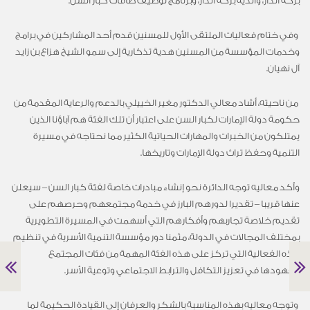
بركة الدار، وأندية بركة الدار، وبرنامج توظيف طاقات كبار السن.
‎ ‎وفي ختام فعاليات الملتقى الأول للمسنين قدم أحد المشاركين في برامج
وخدمات المؤسسة من المسنين هدية تذكارية إلى سمو الشيخ هزاع بن زايد
آل نهيان.
‎‎ من ناحيته، أشاد معالي الدكتور مغير الخييلي بالدعم والرعاية المقدمة من
حكومة دولة الإمارات لكبار السن على اعتبار أن تلك الفئة هم آباؤنا الذين
يمتلكون من الخبرات والمهارات الحياتية الكثير مما نحتاجه‎ في مسيرة
التنمية وحفظ تراث دولة الإمارات وتاريخها.
‎وأكد معاليه توجه الدائرة نحو إنشاء مبادرات خاصة لفئة كبار السن – سيعلن
عنها قريبا – تقديرا لدورهم البارز في خدمة مجتمعهم وحرصهم على
تقديم خلاصة تجاربهم وأفكارهم التي أسهمت في المسيرة التطويرية
بمختلف المجالات في الدولة، مثمنا دور مؤسسة التنمية الأسرية في تنظيم
هذه الفعالية التي تركز على هذه الفئة المهمة من فئات المجتمع
وجهودها في تعزيز التكافل والترابط الاجتماعي وتوعية الأسر.
‎ وتوجه معاليه بهذه المناسبة بالشكر والعرفان إلى القيادة الحكيمة لما