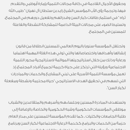
وحقوق الأجيال القادمة في كافة مجالات التنمية بإمارة أبوظبي والتقدم
فيها، وترجمة رؤى الأب المؤسس الشيخ زايد بن سلطان آل نهيان ” طيب الله
ثراه ” في استثمار طاقات كبار السن وقدراتهم وتفعيل دورهم في المجتمع،
وتسليط الضوء على مجالات البيئة الداعمة للمشاركة النشطة والفاعلة
للمسنين في المجتمع.
‎ وتحتفل المؤسسة سنويا باليوم العالمي للمسنين انطلاقا من قانون
إنشائها وأهدافها واختصاصاتها والتي تولي هذه الفئة المهمة اهتماما
ورعاية وذلك من خلال استراتيجيتها الموائمة لاستراتيجية محور التنمية
الاجتماعية ورؤيته التي ترتكز على حياة كريمة لجميع أفراد المجتمع، إذ
تعمل مؤسسة التنمية الأسرية على تبني المشاريع والخدمات والمبادرات
التي تسهم في تحقيق الهدف الاستراتيجي “حياة محترمة ونشطة ومفعلة
لكبار السن”.
‎وتستهدف المبادرة المسنين وجلساءهم وأسرهم والمتقاعدين والشباب
موظفي المؤسسات الحكومية وشبه الحكومية والخاصة، بالإضافة إلى
طلبة الجامعات والكليات .. كما تقدم المؤسسة للمسنين على مدار العام
حزمة من الخدمات والبرامج كخدمة الرعاية الاجتماعية لكبار السن وبرنامج