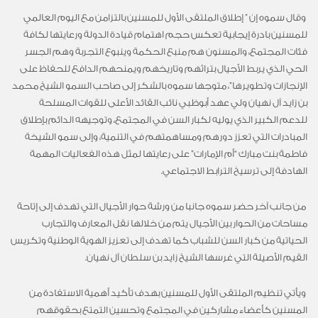
‎ وقال سموه إن ” إطلاق الملتقى الأول للمسنين بالتزامن مع اليوم العالمي
للمسنين بادرة إيجابية تعكس حجم اهتمام قيادة الدولة ورعايتها لكافة
فئات المجتمع، والمسنون هم منبع الحكمة وينبوع التجربة وهم الجسر
الحي الذي يربط الأجيال بتراثهم وتاريخهم ويمنحهم الدافع للحفاظ على
الإنجازات وتطويرها”، متوجها سموه بالشكر إلى صاحب السمو الشيخ محمد
بن زايد آل نهيان ولي عهد أبوظبي نائب القائد الأعلى للقوات المسلحة
للدعم الكبير الذي يوليه لكبار السن في المجتمع، وتوجيهه الدائم بإطلاق
المبادرات التي تعزز دورهم ومساهمتهم في التنمية، وإلى سمو الشيخة
فاطمة بنت مبارك “أم الإمارات” على رعايتها لمثل هذه الفعاليات المهمة
الهادفة إلى ترسيخ الترابط الاجتماعي.
‎ من جانب آخر حضر سموه جانبا من ورشة حوار الأجيال التي تهدف إلى إتاحة
مساحات من الحوار بين الأجيال يتم من خلالها نقل المعارف والتجارب
الحياتية من كبار السن للشباب كما تهدف إلى تعزيز الهوية الوطنية وتكريس
القيم الأصيلة التي غرسها الشيخ زايد بن سلطان آل نهيان.
‎ ويأتي تنظيم الملتقى الأول للمسنين بهدف تأكيد أهمية الاستفادة من
المسنين كأعضاء مشاركين في المجتمع وتحسين التمتع بحقوقهم