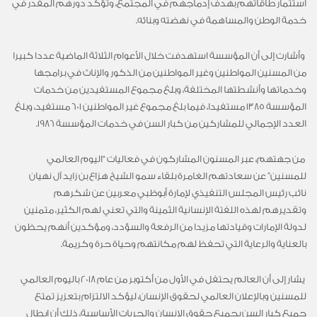
استثمار طاقاتهم بهدف إدماجهم في المجتمع، وتؤكد دورهم المقدر في
خدمة الوطن والمساهمة في نهضته وبنائه.
‎ وأشارت إلى أن المؤسسة استهدفت خلال الأعوام الثلاثة الماضية عددا كبيرا
من المسنين المواطنين وغير المواطنين من الذكور والإناث في برامجها
وخدماتها وأنشطتها المختلفة، وبلغ مجموع المستفيدين من خدمات
المؤسسة 1385 مستفيدا، فيما بلغ مجموع غير المواطنين 601 مستفيد، وبلغ
العدد الإجمالي للمشاركين من كبار السن في خدمات المؤسسة 1986.
‎ ‎من جهتهم، عبر المسنون المشاركون في فعاليات “اليوم العالمي
للمسنين” عن سعادتهم الغامرة بلقاء سمو الشيخ هزاع بن زايد آل نهيان
نائب رئيس المجلس التنفيذي لإمارة أبوظبي معربين عن شكرهم
وتقديرهم لهذه اللفتة الإنسانية الثمينة والتي تعني لهم الكثير، متمنين
لدولة الإمارات وقيادتها مزيدا من الرفعة والسؤدد، ومؤكدين أنهم يحظون
بالعناية والرعاية التي تحفظ لهم مكانتهم وحياة حرة وكريمة.
‎ يشار إلى أن العالم يحتفل في الأول من أكتوبر من عام 2018 باليوم العالمي
للمسنين وبالإعلان العالمي لحقوق الإنسان، ليؤكد الالتزام بتعزيز تمتع
جميع كبار السن بجميع حقوق الإنسان والحريات الأساسية، ذلك أن ابطال