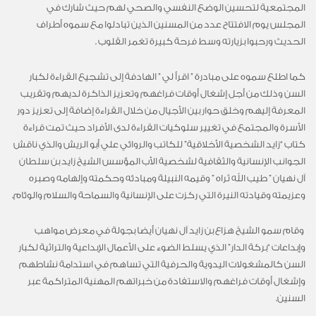
المجتمعية لتحسين الوضع النفسي والصحي لهم حيث شارك في
المجلس يوم الافتتاح عدد من المسنين الذين تبادلوا مع سموه أطراف
الحديث ورحبوا بزيارته وسط فرحة كبيرة تغمر القلوب .
كما اطلع سموه على مبادرة ” اقرأ لي ” الهادفة إلى تشجيع القراءة لكبار
السن وذلك من أجل إشغال أوقات فراغهم وتعزيز الذاكرة لديهم وتقريب
المعرفة إليهم وخلق حوار بين الأجيال من خلال القراءة إضافة إلى تعزيز دور
الأسرة والمجتمع في تغيير سلوكيات القراءة لدى الأفراد حيث تمت قراءة
كتاب “زايد الشخصية الأخلاقية” للكاتب والروائي علي أبو الريش والذي ناقش
الجوانب الإنسانية والثقافية لشخصية الأب المؤسس الشيخ زايد بن سلطان
آل نهيان ” طيب الله ثراه ” وقيمه النبيلة ومبادئه وحكمته وإلهامه وصبره
وعزيمته وقيادته النيرة التي ركزت على الإنسانية والسماحة والسلام والوئام.
‎ وقام سمو الشيخ هزاع بن زايد آل نهيان أيضا بجولة في معرض مواهب
وإبداعات “بركة الدار” الذي يسلط الضوء على الأعمال الإبداعية والتراثية لكبار
السن كالمشغولات اليدوية والحرفية التي تساهم في استدامة نشاطهم
وإشغال أوقات فراغهم والاستفادة من خبراتهم المهنية المتراكمة عبر
السنين.