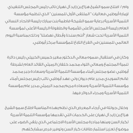
وام / ‎ افتتح سمو الشيخ هزاع بن زايد آل نهيان نائب رئيس المجلس التنفيذي
لإمارة أبوظبي فعاليات ” الملتقى الأول للمسنين ” الذي تنظمه مؤسسة
التنمية الأسرية برعاية سمو الشيخة فاطمة بنت مبارك رئيسة الاتحاد النسائي
العام رئيسة المجلس الأعلى للأمومة والطفولة الرئيسة الأعلى لمؤسسة
التنمية الأسرية تحت شعار “أنتم سندنا وأبطال نهضتنا” وذلك بمناسبة اليوم
العالمي للمسنين في الفرع التابع للمؤسسة مركز أبوظبي.
وكان في استقبال سموه معالي الدكتور مغير خميس الخييلي رئيس دائرة
تنمية المجتمع ومعالي اللواء محمد خلفان الرميثي القائد العام لشرطة
أبوظبي عضو مجلس أمناء مؤسسة التنمية الأسرية وسعادة جبر محمد
غانم السويدي مدير عام ديوان ولي عهد أبوظبي نائب رئيس مجلس أمناء
مؤسسة التنمية الأسرية وسعادة مريم محمد الرميثي مدير عام مؤسسة
التنمية الأسرية ومدراء الدوائر فيها.
‎ وخلال جولته في أرجاء المعرض الذي نظم بهذه المناسبة اطلع سمو الشيخ
هزاع بن زايد آل نهيان على الخدمات التي تقدمها مؤسسة التنمية الأسرية
لكبار السن ومنها مبادرة مجلس الأسرة الاجتماعي الذي يلقي الضوء على
موضوع تعزيز استثمار طاقات كبار السن وتوفير فرص مشاركتهم