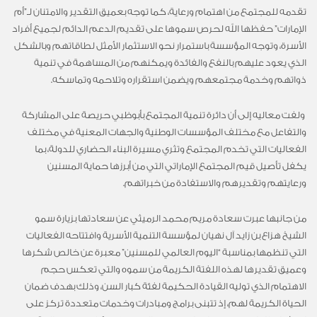
تقدمه للمجتمع من اهتمام ورعاية، كما توجه بعميق التقدير والامتنان لـ”أم
الإمارات” حفظها الله لحرص سموها على تقديم الدعم الدائم لجميع أفراد
الأسرة، وتوجه المؤسسة باستمرار نحو الاستثمار الأمثل لطاقاتهم وبالشكل
الذي يعود عليهم بالنفع والفائدة ويمكنهم من المساهمة في تنمية
ذواتهم وخدمة مجتمعهم ويضمن استقراره وتلاحمه وتماسكه.
‎ ولفت معاليه إلى أن دائرة تنمية المجتمع بأبوظبي حريصة على المشاركة
والتفاعل مع مختلف المؤسسات الوطنية والجهات المعنية في مختلف
الفعاليات التي تخدم المجتمع وتثري مسيرة البناء الحضاري للدولة، بما
يكفل تأصيل قيم المجتمع الإماراتي التي من أبرزها حماية المسنين
ورعايتهم وتقديرهم والاستفادة من خبراتهم.
‎من جانبها عبرت سعادة مريم محمد الرميثي عن سعادتها بزيارة سمو
الشيخ هزاع بن زايد آل نهيان لمؤسسة التنمية الأسرية وافتتاحه الفعاليات
التي تنظمها بمناسبة “اليوم العالمي للمسنين” معبرة عن خالص شكرها
وعميق تقديرها لهذه اللفتة الكريمة من سموه والتي تعكس حجم
الاهتمام الذي توليه القيادة الحكيمة لفئة كبار السن، وذلك بهدف ضمان
الحياة الكريمة لهم، إذ تتبنى برامج ومبادرات وخدمات متعددة تركز على