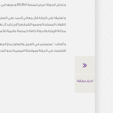
و تخلل الجولة عرض لمنصة HUB71 ودورها في دعم مشاريع التكنولوجيا الناشئة والمحفزات التي تقدمها المنصة.
و تعليقا على الزيارة قال معالي أحمد علي الصاي
للقوات المسلحة وسمو الشيخ هزاع بن زايد آل نهي
مكانة الإمارة والدولة كافة كمنصة عالمية للأعم
و أضاف : ” سنستمر في العمل والتعاون مع الجه
الاقتصاد في الدولة ومواصلة المسيرة نحو التحول
اخبار سابقة