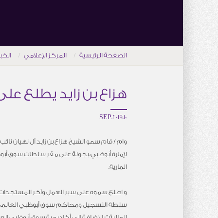
الصفحة الرئيسية
المركز الإعلامي
الخب
هزاع بن زايد يطلع عل
10.SEP.2019
وام / قام سمو الشيخ هزاع بن زايد آل نهيان نا
لإمارة أبوظبي، بجولة على مقر سلطات سوق أبو
المارية.
و اطلع سموه على سير العمل وآخر المستجدات 
سلطة التسجيل ومحاكم سوق أبوظبي العالم