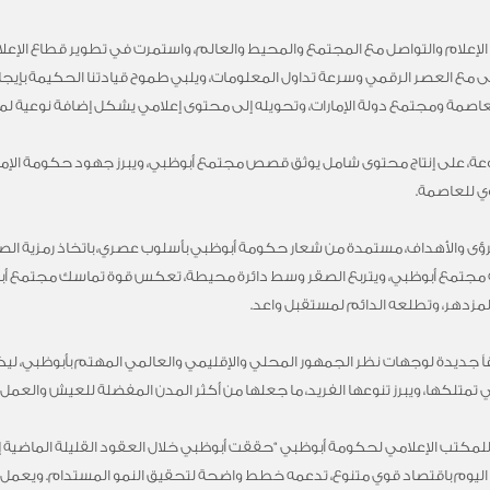
إعلام والتواصل مع المجتمع والمحيط والعالم، واستمرت في تطوير قطاع الإعلا
ى مع العصر الرقمي وسرعة تداول المعلومات، ويلبي طموح قيادتنا الحكيمة بإيج
للعاصمة ومجتمع دولة الإمارات، وتحويله إلى محتوى إعلامي يشكل إضافة نوعية لم
عة، على إنتاج محتوى شامل يوثق قصص مجتمع أبوظبي، ويبرز جهود حكومة الإم
ي للعاصمة.
لرؤى والأهداف، مستمدة من شعار حكومة أبوظبي بأسلوب عصري، باتخاذ رمزية الص
 مجتمع أبوظبي، ويتربع الصقر وسط دائرة محيطة، تعكس قوة تماسك مجتمع أبو
المزدهر، وتطلعه الدائم لمستقبل واعد.
ً جديدة لوجهات نظر الجمهور المحلي والإقليمي والعالمي المهتم بأبوظبي، لي
تي تمتلكها، ويبرز تنوعها الفريد، ما جعلها من أكثر المدن المفضلة للعيش والعمل 
 للمكتب الإعلامي لحكومة أبوظبي “حققت أبوظبي خلال العقود القليلة الماضية 
متع اليوم باقتصاد قوي متنوع، تدعمه خطط واضحة لتحقيق النمو المستدام. ويعمل