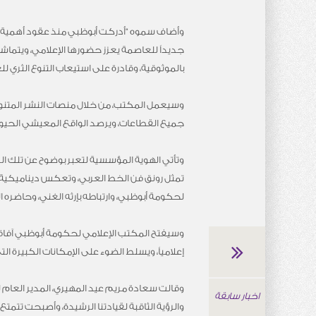
وأضاف سموه “أدركت أبوظبي منذ عقود أهمية ال
جديداً للعاصمة يعزز حضورها الإعلامي، ويتماش
بالموثوقية، وقادرة على استيعاب التنوع الثري 
وسيعمل المكتب، من خلال منصات النشر المتنو
جميع القطاعات، ويرصد الواقع المعيشي الحيو
وتأتي الهوية المؤسسية لتعبر بوضوح عن تلك ا
تمثل رونق فن الخط العربي، وتعكس ديناميكية
لحكومة أبوظبي، وارتباطه بإرثه الغني، وحاضره 
وسيفتح المكتب الإعلامي لحكومة أبوظبي آفاقا
إعلامياً، ويسلط الضوء على الإمكانات الكبيرة ال
وقالت سعادة مريم عيد المهيري، المدير العام
اخبار سابقة
والرؤية الثاقبة لقيادتنا الرشيدة، وأصبحت تت