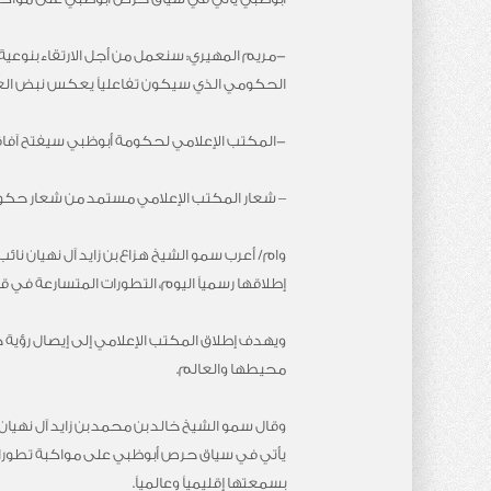
-مريم المهيري: سنعمل من أجل الارتقاء بنوعية
الحكومي الذي سيكون تفاعلياً يعكس نبض العاص
-المكتب الإعلامي لحكومة أبوظبي سيفتح آفاقا
– شعار المكتب الإعلامي مستمد من شعار حكوم
وام/ أعرب سمو الشيخ هزاع بن زايد آل نهيان ن
إطلاقها رسمياً اليوم، التطورات المتسارعة في 
ويهدف إطلاق المكتب الإعلامي إلى إيصال رؤية ح
محيطها والعالم.
وقال سمو الشيخ خالد بن محمد بن زايد آل نهيان
يأتي في سياق حرص أبوظبي على مواكبة تطورات ص
بسمعتها إقليمياً وعالمياً.