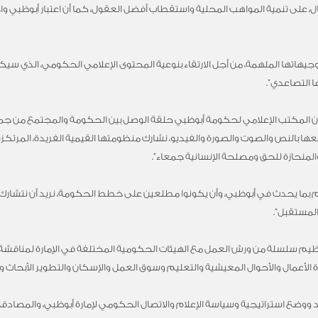
، على تنمية المواهب المحلية واستقطاب أفضل العقول، كما أن اعتبار أبوظبي واحد
هاتها الملهمة، من أجل الارتقاء بنوعية المحتوى الإعلامي الحكومي، الذي سيكون
ا التصاعدي”.
المكتب الإعلامي لحكومة أبوظبي حلقة الوصل بين الحكومة والمجتمع من جميع 
ها بالنص والصوت والصورة والفيديو، نشارك منظومتها القيمية الفريدة، المرتكزة
 والمنحازة للحق ومصلحة الإنسانية جمعاء”.
م بما يحدث في أبوظبي، وأن يكونوا مطلعين على خطط الحكومة، نريد أن نتشا
 المستقبل”.
م سلسلة من ورش العمل مع الهيئات الحكومية المختلفة في الإمارة لمناقشة س
الأعمال والأحوال المعيشية والتعليم وسوق العمل والإسكان والتطوير الأبحاث وا
 ووضع استراتيجية وسياسة الإعلام والاتصال الحكومي لإمارة أبوظبي، والمصادق