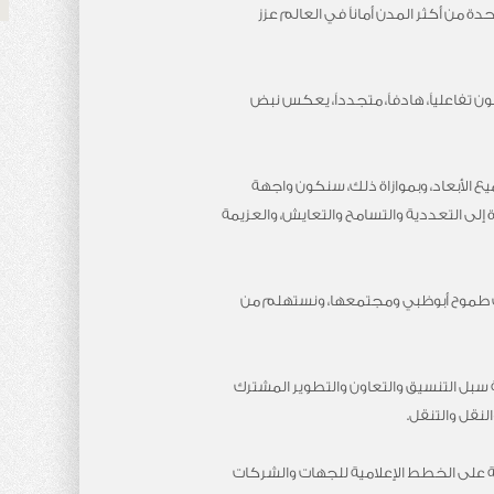
ة من أكثر المدن أماناً في العالم عزز
 تفاعلياً، هادفاً، متجدداً، يعكس نبض
الأبعاد، وبموازاة ذلك، سنكون واجهة
 إلى التعددية والتسامح والتعايش، والعزيمة
رك طموح أبوظبي ومجتمعها، ونستهلم من
بل التنسيق والتعاون والتطوير المشترك
لنقل والتنقل.
ة على الخطط الإعلامية للجهات والشركات