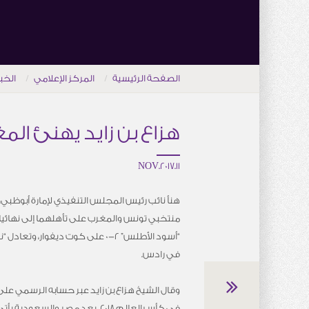
الصفحة الرئيسية
المركز الإعلامي
الخب
هزاع بن زايد يهنئ ال
11.NOV.2017
هنأ نائب رئيس المجلس التنفيذي لإمارة أبوظبي، ال
“أسود الأطلس” 2-0 على كوت ديفوار، وت
في رادس.
وقال الشيخ هزاع بن زايد عبر حسابه الرسمي على
في كأس العالم 2018.. بعد مصر والسعو