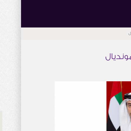
ل
ونديال