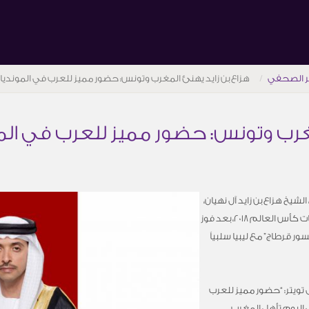
ر الصحفي
هزاع بن زايد يهنئ المغرب وتونس: حضور مميز للعرب في المونديا
مغرب وتونس: حضور مميز للعرب في الم
شيخ هزاع بن زايد آل نهيان،
منتخبي تونس والمغرب على تأهلهما إلى نهائيات كأس العالم 2018، بعد فوز
عادل “نسور قرطاج” مع ليبيا سلبياً
 تويتر: “حضور مميز للعرب
دية يأتي اليوم تأهل المغرب