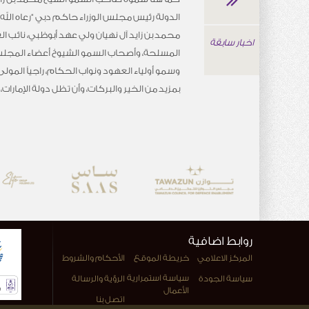
الدولة رئيس مجلس الوزراء حاكم دبي “رعاه الل
محمد بن زايد آل نهيان ولي عهد أبوظبي، نائب الق
اخبار سابقة
المسلحة، وأصحاب السمو الشيوخ أعضاء المجلس 
وسمو أولياء العهود ونواب الحكام، راجياً المول
بمزيد من الخير والبركات، وأن تظل دولة الإمارا
روابط اضافية
المركز الاعلامي
خريطة الموقع
الأحكام والشروط
سياسة استمرارية
سياسة الجودة
الرؤية والرسالة
الأعمال
اتصل بنا