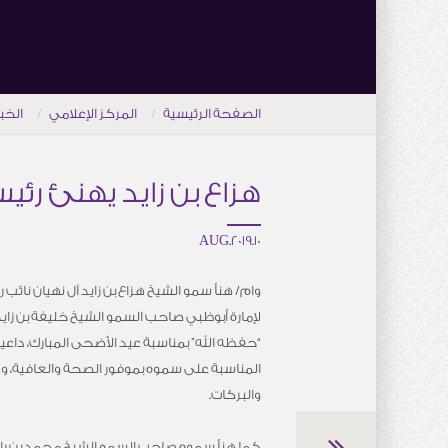
الصفحة الرئيسية
المركز الإعلامي
الخب
هزاع بن زايد يهنئ رئي
10.AUG.2019
وام/ هنأ سمو الشيخ هزاع بن زايد آل نهيان نائ
لإمارة أبوظبي صاحب السمو الشيخ خليفة بن زايد 
“حفظه الله” بمناسبة عيد الأضحى المبارك، داعياً
المناسبة على سموه بموفور الصحة والعافية، وع
والبركات.
كما هنأ سموه صاحب السمو الشيخ محمد بن را