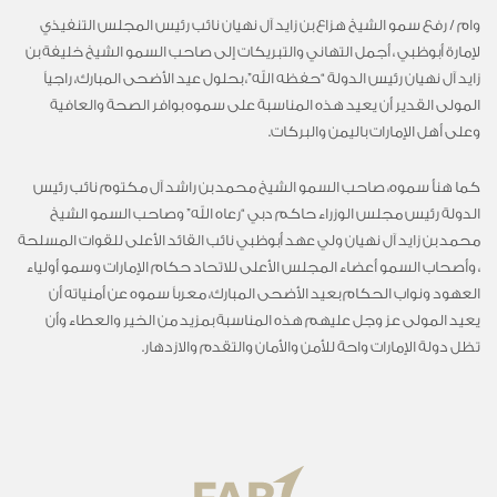
وام / رفع سمو الشيخ هزاع بن زايد آل نهيان نائب رئيس المجلس التنفيذي
لإمارة أبوظبي ، أجمل التهاني والتبريكات إلى صاحب السمو الشيخ خليفة بن
زايد آل نهيان رئيس الدولة “حفظه الله”، بحلول عيد الأضحى المبارك، راجياً
المولى القدير أن يعيد هذه المناسبة على سموه بوافر الصحة والعافية
وعلى أهل الإمارات باليمن والبركات.
كما هنأ سموه، صاحب السمو الشيخ محمد بن راشد آل مكتوم نائب رئيس
الدولة رئيس مجلس الوزراء حاكم دبي “رعاه الله” وصاحب السمو الشيخ
محمد بن زايد آل نهيان ولي عهد أبوظبي نائب القائد الأعلى للقوات المسلحة
، وأصحاب السمو أعضاء المجلس الأعلى للاتحاد حكام الإمارات وسمو أولياء
العهود ونواب الحكام بعيد الأضحى المبارك، معرباً سموه عن أمنياته أن
يعيد المولى عز وجل عليهم هذه المناسبة بمزيد من الخير والعطاء وأن
تظل دولة الإمارات واحة للأمن والأمان والتقدم والازدهار.