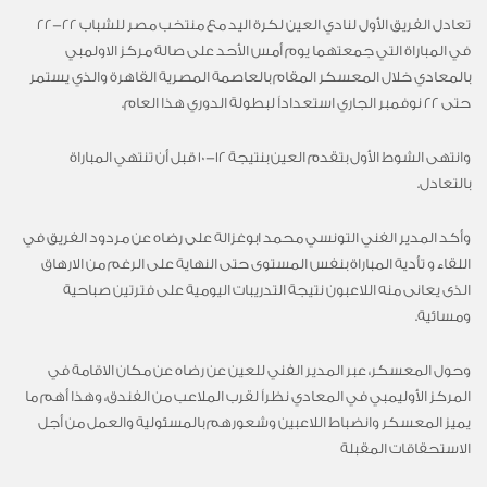
تعادل الفريق الأول لنادي العين لكرة اليد مع منتخب مصر للشباب 22-22
في المباراة التي جمعتهما يوم أمس الأحد على صالة مركز الاولمبي
بالمعادي خلال المعسكر المقام بالعاصمة المصرية القاهرة والذي يستمر
حتى 22 نوفمبر الجاري استعداداً لبطولة الدوري هذا العام.
وانتهى الشوط الأول بتقدم العين بنتيجة 12-10 قبل أن تنتهي المباراة
بالتعادل.
وأكد المدير الفني التونسي محمد ابوغزالة على رضاه عن مردود الفريق في
اللقاء و تأدية المباراة بنفس المستوى حتى النهاية على الرغم من الارهاق
الذى يعانى منه اللاعبون نتيجة التدريبات اليومية على فترتين صباحية
ومسائية.
وحول المعسكر، عبر المدير الفني للعين عن رضاه عن مكان الاقامة في
المركز الأوليمبي في المعادي نظراً لقرب الملاعب من الفندق، وهذا أهم ما
يميز المعسكر وانضباط اللاعبين وشعورهم بالمسئولية والعمل من أجل
الاستحقاقات المقبلة