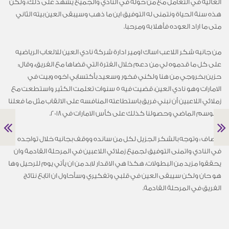
العالية في التعامل مع من حوله في النادي والجميع يشهد على ذلك، ولكن
هذه سنة الحياة ونتمنى له التوفيق اين ما ذهب وسيبقى العين بيته الثاني
متى ما اراد العوده فأهلا به ومرحبا.
من جانبه شكر اللاعب اساك اومير ادارة شركة نادي العين للالعاب الرياضيه
على كل ما قدموه لي من دعم خلال الفترة التي قضاها مع الفريق، وقال:
حزين بخروجي من هنا ولكني فخور وسعيد بأكتسابي اخوه وبيت في
الامارات وهو نادي العين، قضيت فيه 5 سنوات تعلمت الكثير واستطعت مع
زملائي اللاعبين أن نبني فريق باستطاعته المنافسه على الالقاب مثل ما فعلنا
الموسم الماضي وحصولنا كذلك على كأس الامارات في 2018.
واضاف : وتوجه بالشكر الجزيل لكل من سانده ووقف بجانبه خلال تواجده
في النادي واتمنى التوفيق لجميع زملائي اللاعبين في المرحلة القادمة وان
يحققوا مزيد من البطولات، هكذا هي الاقدار لابد من ان يأتي يوم للرحيل وها
هو حان ولكن سيبقى العين في قلبي وتفكيري وسأحاول ان اتابع نتائج
الفريق في المرحلة القادمة.