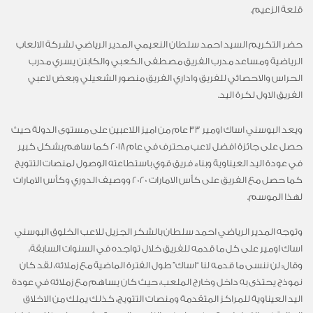
قلعة الزعيم.
حضر التكريم السيد احمد سلطان النعيمي المدير الرياضي لشركة الالعاب
الرياضية ومساعد مدرب الفريق مصطفى الكعبي والكابتن يسري مدرب
الحراس والاحصائي للفريق واداري الفريق منصور الشعيلي وبعض لاعبي
الفريق الاول لكرة اليد.
ويعد البوسني اساك اومير 33 عام من اميز اللاعبين على مستوى الدولة حيث
حصل على جائزة افضل لاعب محترف في عام 2018 كما ساهم بشكل كبير
في عودة اليد العيناوية وبناء فريق قوي باستطاعته الوصول لمنصات التتويج
كما حصل مع الفريق على كأس الامارات 2020 ووصيف الدوري وكأس الامارات
لهذا الموسم.
وتوجه المدير الرياضي احمد سلطان بالشكر الجزيل للاعب الخلوق البوسني
اساك اومير على كل ما قدمه للفريق خلال تواجده في السنوات السابقة،
وقال: لن ننسى ما قدمه لنا “اساك” طول الفترة الماضية مع زملائه، لقد كان
نموذج يحتذى به داخل وخارج الملعب، حيث كان يساهم مع زملائه في عودة
اليد العيناوية للمراكز المتقدمة ومنصات التتويج، كذلك يملك من الاخلاق