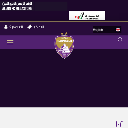
التذاكر
العضوية
English
GLE
ION
102