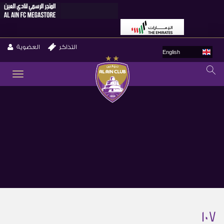
التذاكر
العضوية
English
GLE
ION
107